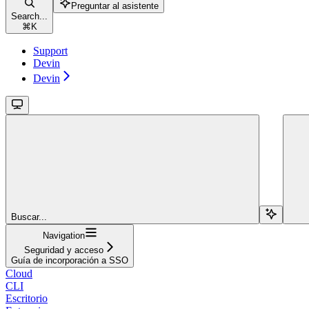
Preguntar al asistente
Search...
⌘
K
Support
Devin
Devin
Buscar...
Navigation
Seguridad y acceso
Guía de incorporación a SSO
Cloud
CLI
Escritorio