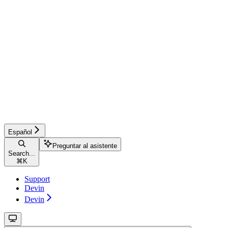
Español
Preguntar al asistente
Search...
⌘
K
Support
Devin
Devin