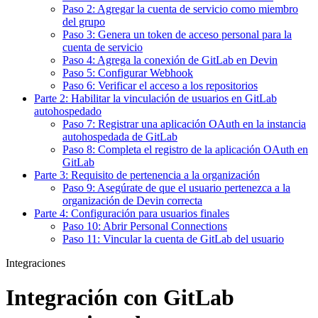
Paso 2: Agregar la cuenta de servicio como miembro
del grupo
Paso 3: Genera un token de acceso personal para la
cuenta de servicio
Paso 4: Agrega la conexión de GitLab en Devin
Paso 5: Configurar Webhook
Paso 6: Verificar el acceso a los repositorios
Parte 2: Habilitar la vinculación de usuarios en GitLab
autohospedado
Paso 7: Registrar una aplicación OAuth en la instancia
autohospedada de GitLab
Paso 8: Completa el registro de la aplicación OAuth en
GitLab
Parte 3: Requisito de pertenencia a la organización
Paso 9: Asegúrate de que el usuario pertenezca a la
organización de Devin correcta
Parte 4: Configuración para usuarios finales
Paso 10: Abrir Personal Connections
Paso 11: Vincular la cuenta de GitLab del usuario
Integraciones
Integración con GitLab