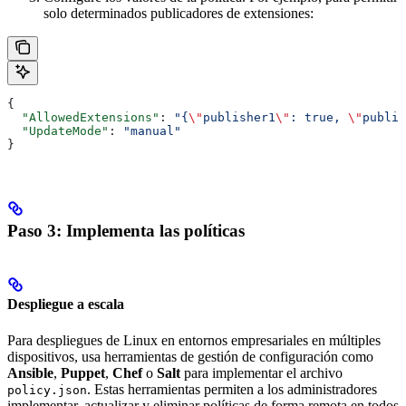
solo determinados publicadores de extensiones:
{
  "AllowedExtensions"
: 
"{
\"
publisher1
\"
: true, 
\"
publis
  "UpdateMode"
: 
"manual"
}
Paso 3: Implementa las políticas
Despliegue a escala
Para despliegues de Linux en entornos empresariales en múltiples
dispositivos, usa herramientas de gestión de configuración como
Ansible
,
Puppet
,
Chef
o
Salt
para implementar el archivo
. Estas herramientas permiten a los administradores
policy.json
implementar, actualizar y eliminar políticas de forma remota en todos