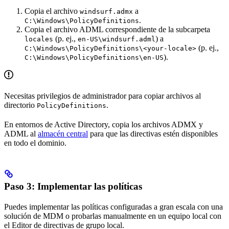
Copia el archivo
a
windsurf.admx
.
C:\Windows\PolicyDefinitions
Copia el archivo ADML correspondiente de la subcarpeta
(p. ej.,
) a
locales
en-US\windsurf.adml
(p. ej.,
C:\Windows\PolicyDefinitions\<your-locale>
).
C:\Windows\PolicyDefinitions\en-US
Necesitas privilegios de administrador para copiar archivos al
directorio
.
PolicyDefinitions
En entornos de Active Directory, copia los archivos ADMX y
ADML al
almacén central
para que las directivas estén disponibles
en todo el dominio.
Paso 3: Implementar las políticas
Puedes implementar las políticas configuradas a gran escala con una
solución de MDM o probarlas manualmente en un equipo local con
el Editor de directivas de grupo local.