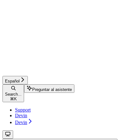
Español
Preguntar al asistente
Search...
⌘
K
Support
Devin
Devin