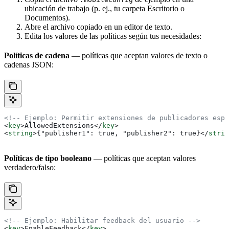
ubicación de trabajo (p. ej., tu carpeta Escritorio o
Documentos).
Abre el archivo copiado en un editor de texto.
Edita los valores de las políticas según tus necesidades:
Políticas de cadena
— políticas que aceptan valores de texto o
cadenas JSON:
<!-- Ejemplo: Permitir extensiones de publicadores espe
<
key
>
AllowedExtensions
</
key
>
<
string
>
{"publisher1": true, "publisher2": true}
</
strin
Políticas de tipo booleano
— políticas que aceptan valores
verdadero/falso:
<!-- Ejemplo: Habilitar feedback del usuario -->
<
key
>
EnableFeedback
</
key
>