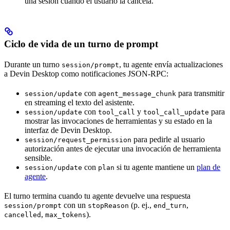
una sesión cuando el usuario la cancela.
Ciclo de vida de un turno de prompt
Durante un turno
, tu agente envía actualizaciones
session/prompt
a Devin Desktop como notificaciones JSON-RPC:
con
para transmitir
session/update
agent_message_chunk
en streaming el texto del asistente.
con
y
para
session/update
tool_call
tool_call_update
mostrar las invocaciones de herramientas y su estado en la
interfaz de Devin Desktop.
para pedirle al usuario
session/request_permission
autorización antes de ejecutar una invocación de herramienta
sensible.
con
si tu agente mantiene un
plan de
session/update
plan
agente
.
El turno termina cuando tu agente devuelve una respuesta
con un
(p. ej.,
,
session/prompt
stopReason
end_turn
,
).
cancelled
max_tokens