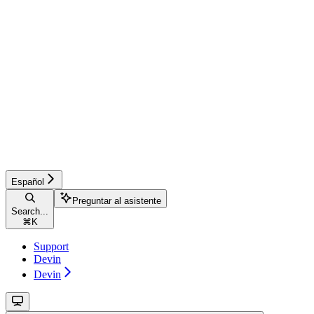
Español
Preguntar al asistente
Search...
⌘
K
Support
Devin
Devin