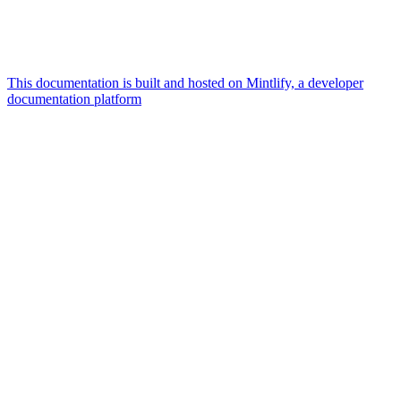
This documentation is built and hosted on Mintlify, a developer
documentation platform
Assistant
Responses
are
generated
using
AI
and
may
contain
mistakes.