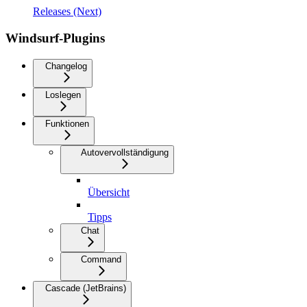
Releases (Next)
Windsurf-Plugins
Changelog
Loslegen
Funktionen
Autovervollständigung
Übersicht
Tipps
Chat
Command
Cascade (JetBrains)