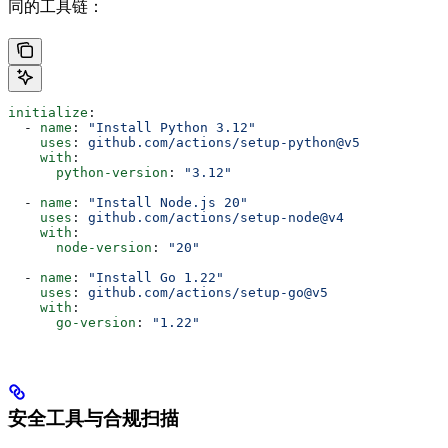
同的工具链：
initialize
:
  - 
name
: 
"Install Python 3.12"
    uses
: 
github.com/actions/setup-python@v5
    with
:
      python-version
: 
"3.12"
  - 
name
: 
"Install Node.js 20"
    uses
: 
github.com/actions/setup-node@v4
    with
:
      node-version
: 
"20"
  - 
name
: 
"Install Go 1.22"
    uses
: 
github.com/actions/setup-go@v5
    with
:
      go-version
: 
"1.22"
安全工具与合规扫描