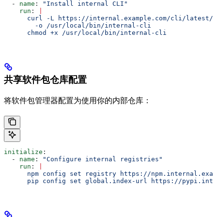
  - 
name
: 
"Install internal CLI"
    run
: 
|
      curl -L https://internal.example.com/cli/latest/l
        -o /usr/local/bin/internal-cli
      chmod +x /usr/local/bin/internal-cli
共享软件包仓库配置
将软件包管理器配置为使用你的内部仓库：
initialize
:
  - 
name
: 
"Configure internal registries"
    run
: 
|
      npm config set registry https://npm.internal.exam
      pip config set global.index-url https://pypi.inte