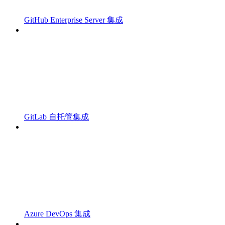
GitHub Enterprise Server 集成
GitLab 自托管集成
Azure DevOps 集成