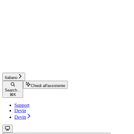
Italiano
Chiedi all'assistente
Search...
⌘
K
Support
Devin
Devin