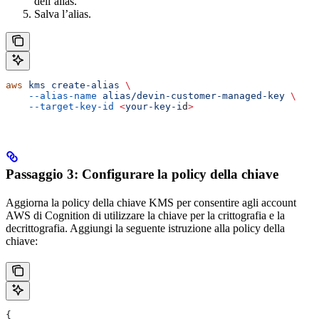
dell’alias.
Salva l’alias.
aws
 kms
 create-alias
 \
    --alias-name
 alias/devin-customer-managed-key
 \
    --target-key-id
 <
your-key-i
d
>
Passaggio 3: Configurare la policy della chiave
Aggiorna la policy della chiave KMS per consentire agli account
AWS di Cognition di utilizzare la chiave per la crittografia e la
decrittografia. Aggiungi la seguente istruzione alla policy della
chiave:
{