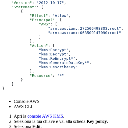
    "Version"
: 
"2012-10-17"
,
    "Statement"
: [
        {
            "Effect"
: 
"Allow"
,
            "Principal"
: {
                "AWS"
: [
                    "arn:aws:iam::272506498303:root"
,
                    "arn:aws:iam::063509147090:root"
                ]
            },
            "Action"
: [
                "kms:Encrypt"
,
                "kms:Decrypt"
,
                "kms:ReEncrypt*"
,
                "kms:GenerateDataKey*"
,
                "kms:DescribeKey"
            ],
            "Resource"
: 
"*"
        }
    ]
}
Console AWS
AWS CLI
Apri la
console AWS KMS
.
Seleziona la tua chiave e vai alla scheda
Key policy
.
Seleziona
Edit
.