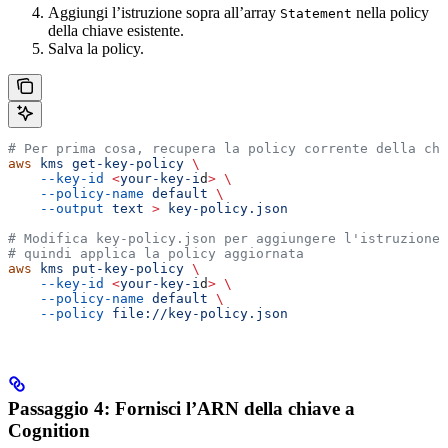
Aggiungi l’istruzione sopra all’array
nella policy
Statement
della chiave esistente.
Salva la policy.
# Per prima cosa, recupera la policy corrente della chi
aws
 kms
 get-key-policy
 \
    --key-id
 <
your-key-i
d
>
 \
    --policy-name
 default
 \
    --output
 text
 >
 key-policy.json
# Modifica key-policy.json per aggiungere l'istruzione 
# quindi applica la policy aggiornata
aws
 kms
 put-key-policy
 \
    --key-id
 <
your-key-i
d
>
 \
    --policy-name
 default
 \
    --policy
 file://key-policy.json
Passaggio 4: Fornisci l’ARN della chiave a
Cognition