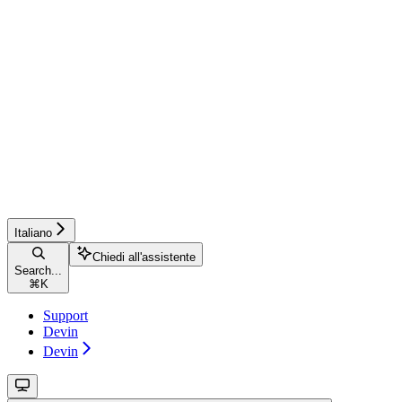
Italiano
Chiedi all'assistente
Search...
⌘
K
Support
Devin
Devin