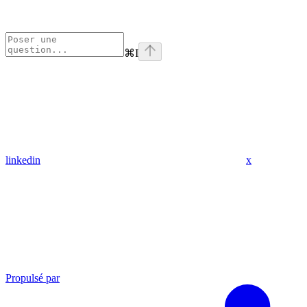
⌘
I
linkedin
x
Propulsé par