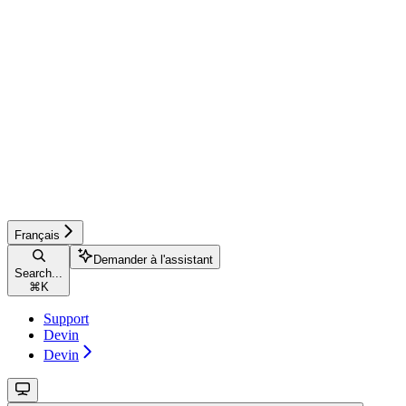
Français
Demander à l'assistant
Search...
⌘
K
Support
Devin
Devin