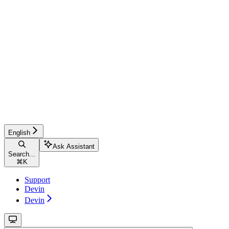
English
Ask Assistant
Search...
⌘
K
Support
Devin
Devin