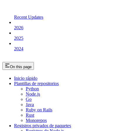
Recent Updates
2026
2025
2024
On this page
Inicio rápido
Plantillas de repositorios
Python
Node.js
Go
Java
Ruby on Rails
Rust
Monorepos
Registros privados de paquetes
Registros de Node.js