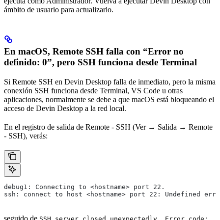
ejecuta como Administrador. Vuelva a ejecutar Devin Desktop con
ámbito de usuario para actualizarlo.
En macOS, Remote SSH falla con “Error no
definido: 0”, pero SSH funciona desde Terminal
Si Remote SSH en Devin Desktop falla de inmediato, pero la misma
conexión SSH funciona desde Terminal, VS Code u otras
aplicaciones, normalmente se debe a que macOS está bloqueando el
acceso de Devin Desktop a la red local.
En el registro de salida de Remote - SSH (Ver → Salida → Remote
- SSH), verás:
debug1: Connecting to <hostname> port 22.
ssh: connect to host <hostname> port 22: Undefined erro
seguido de
SSH server closed unexpectedly. Error code: