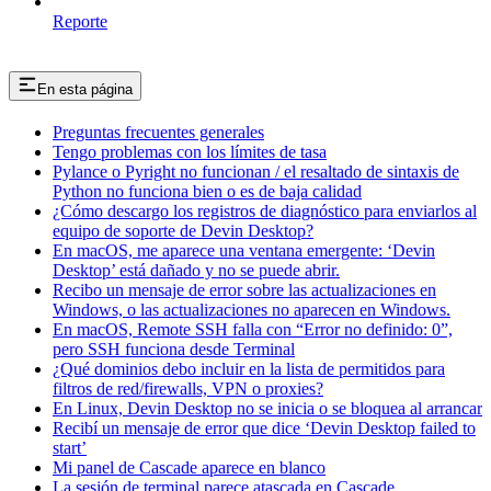
Reporte
En esta página
Preguntas frecuentes generales
Tengo problemas con los límites de tasa
Pylance o Pyright no funcionan / el resaltado de sintaxis de
Python no funciona bien o es de baja calidad
¿Cómo descargo los registros de diagnóstico para enviarlos al
equipo de soporte de Devin Desktop?
En macOS, me aparece una ventana emergente: ‘Devin
Desktop’ está dañado y no se puede abrir.
Recibo un mensaje de error sobre las actualizaciones en
Windows, o las actualizaciones no aparecen en Windows.
En macOS, Remote SSH falla con “Error no definido: 0”,
pero SSH funciona desde Terminal
¿Qué dominios debo incluir en la lista de permitidos para
filtros de red/firewalls, VPN o proxies?
En Linux, Devin Desktop no se inicia o se bloquea al arrancar
Recibí un mensaje de error que dice ‘Devin Desktop failed to
start’
Mi panel de Cascade aparece en blanco
La sesión de terminal parece atascada en Cascade