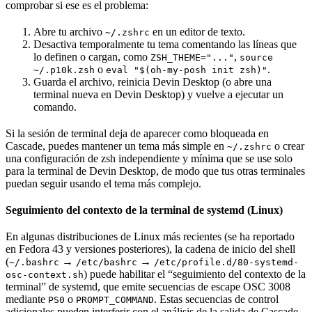
comprobar si ese es el problema:
Abre tu archivo
en un editor de texto.
~/.zshrc
Desactiva temporalmente tu tema comentando las líneas que
lo definen o cargan, como
,
ZSH_THEME="..."
source
o
.
~/.p10k.zsh
eval "$(oh-my-posh init zsh)"
Guarda el archivo, reinicia Devin Desktop (o abre una
terminal nueva en Devin Desktop) y vuelve a ejecutar un
comando.
Si la sesión de terminal deja de aparecer como bloqueada en
Cascade, puedes mantener un tema más simple en
o crear
~/.zshrc
una configuración de zsh independiente y mínima que se use solo
para la terminal de Devin Desktop, de modo que tus otras terminales
puedan seguir usando el tema más complejo.
Seguimiento del contexto de la terminal de systemd (Linux)
En algunas distribuciones de Linux más recientes (se ha reportado
en Fedora 43 y versiones posteriores), la cadena de inicio del shell
(
→
→
~/.bashrc
/etc/bashrc
/etc/profile.d/80-systemd-
) puede habilitar el “seguimiento del contexto de la
osc-context.sh
terminal” de systemd, que emite secuencias de escape OSC 3008
mediante
o
. Estas secuencias de control
PS0
PROMPT_COMMAND
adicionales pueden interferir con el análisis de la salida de Cascade,