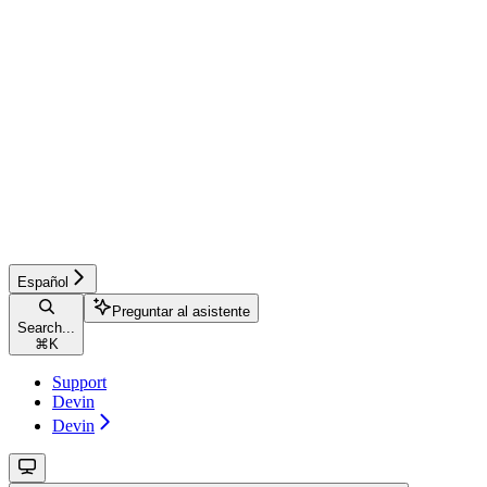
Español
Preguntar al asistente
Search...
⌘
K
Support
Devin
Devin