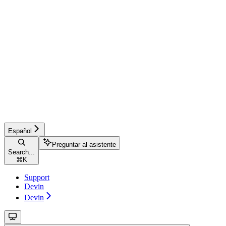
Español
Preguntar al asistente
Search...
⌘
K
Support
Devin
Devin