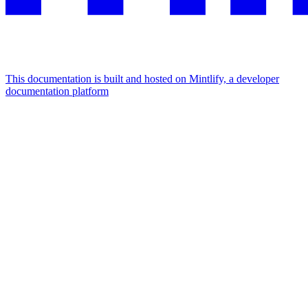
This documentation is built and hosted on Mintlify, a developer
documentation platform
Assistant
Responses
are
generated
using
AI
and
may
contain
mistakes.