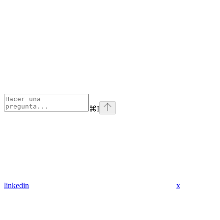
⌘
I
linkedin
x