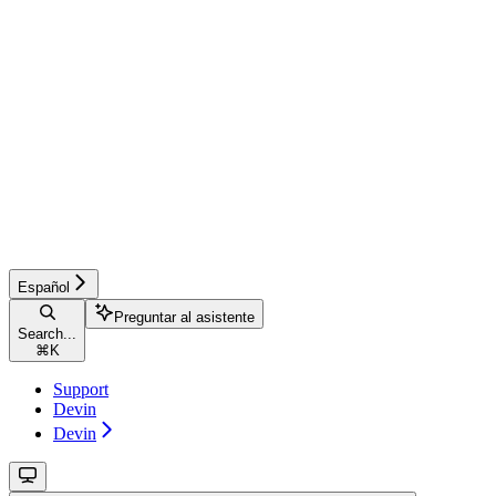
Español
Preguntar al asistente
Search...
⌘
K
Support
Devin
Devin