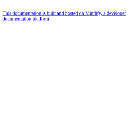
This documentation is built and hosted on Mintlify, a developer
documentation platform
Assistant
Responses
are
generated
using
AI
and
may
contain
mistakes.