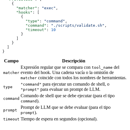
    {
      "matcher"
: 
"exec"
,
      "hooks"
: [
        {
          "type"
: 
"command"
,
          "command"
: 
"./scripts/validate.sh"
,
          "timeout"
: 
10
        }
      ]
    }
  ]
}
Campo
Descripción
Expresión regular que se compara con
del
tool_name
evento del hook. Una cadena vacía o la omisión de
matcher
coincide con todos los nombres de herramientas.
matcher
para ejecutar un comando de shell, o
"command"
type
para evaluar un prompt de LLM.
"prompt"
Comando de shell que se debe ejecutar (para el tipo
command
).
command
Prompt de LLM que se debe evaluar (para el tipo
prompt
).
prompt
Tiempo de espera en segundos (opcional).
timeout