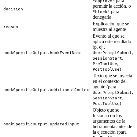
para
"approve"
permitir la acción, o
decision
para
"block"
denegarla
Explicación que se
reason
muestra al agente
Evento al que se
aplica este resultado
(p. ej.,
,
hookSpecificOutput.hookEventName
UserPromptSubmit
,
SessionStart
,
PreToolUse
)
PostToolUse
Texto que se inyecta
en el contexto del
agente (para
hookSpecificOutput.additionalContext
,
UserPromptSubmit
,
SessionStart
)
PostToolUse
Objeto que se
fusiona con los
argumentos de la
hookSpecificOutput.updatedInput
herramienta antes de
la ejecución (para