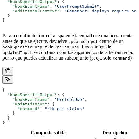
  "hookSpecificOutput"
: {
    "hookEventName"
: 
"UserPromptSubmit"
,
    "additionalContext"
: 
"Remember: deploys require an 
  }
}
Para reescribir de forma transparente la entrada de una herramienta
antes de que se ejecute, devuelve
dentro de un
updatedInput
de
. Los campos de
hookSpecificOutput
PreToolUse
se combinan con los argumentos de la herramienta,
updatedInput
por lo que puedes actualizar un subconjunto (p. ej., solo
):
command
{
  "hookSpecificOutput"
: {
    "hookEventName"
: 
"PreToolUse"
,
    "updatedInput"
: {
      "command"
: 
"rtk git status"
    }
  }
}
Campo de salida
Descripción