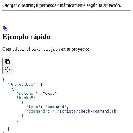
Otorgar o restringir permisos dinámicamente según la situación.
Ejemplo rápido
Crea
en tu proyecto:
.devin/hooks.v1.json
{
  "PreToolUse"
: [
    {
      "matcher"
: 
"exec"
,
      "hooks"
: [
        {
          "type"
: 
"command"
,
          "command"
: 
"./scripts/check-command.sh"
        }
      ]
    }
  ]