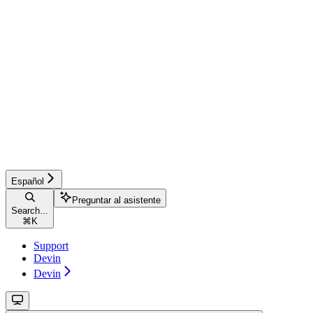
Español
Preguntar al asistente
Search...
⌘
K
Support
Devin
Devin