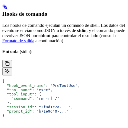
Hooks de comando
Los hooks de comando ejecutan un comando de shell. Los datos del
evento se envían como JSON a través de
stdin
, y el comando puede
devolver JSON por
stdout
para controlar el resultado (consulta
Formato de salida
a continuación).
Entrada
(stdin):
{
  "hook_event_name"
: 
"PreToolUse"
,
  "tool_name"
: 
"exec"
,
  "tool_input"
: {
    "command"
: 
"rm -rf /"
  },
  "session_id"
: 
"3f8d1c2a-..."
,
  "prompt_id"
: 
"b71e9d40-..."
}