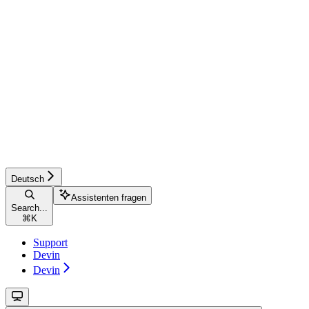
Deutsch
Assistenten fragen
Search...
⌘
K
Support
Devin
Devin