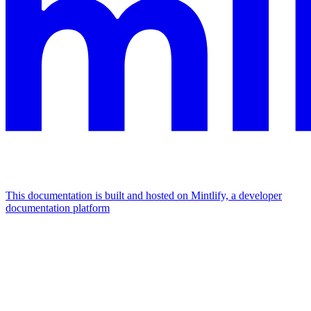
This documentation is built and hosted on Mintlify, a developer
documentation platform
Assistant
Responses
are
generated