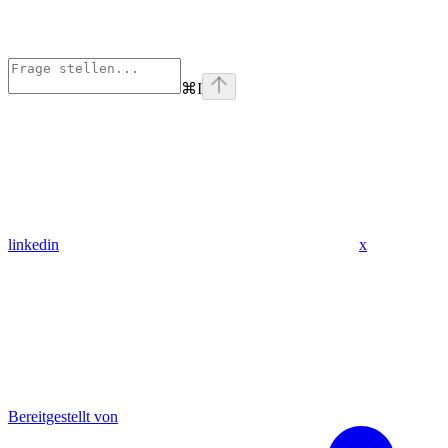
⌘
I
linkedin
x
Bereitgestellt von