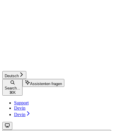
Deutsch
Assistenten fragen
Search...
⌘
K
Support
Devin
Devin