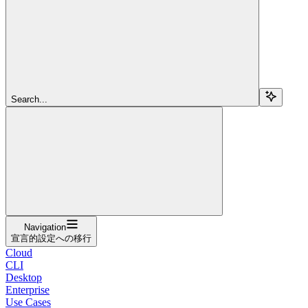
Search...
Navigation
宣言的設定への移行
Cloud
CLI
Desktop
Enterprise
Use Cases