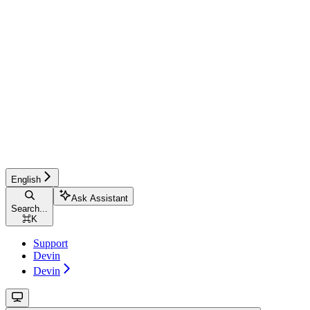
English
Ask Assistant
Search...
⌘
K
Support
Devin
Devin