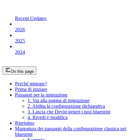
Recent Updates
2026
2025
2024
On this page
Perché migrare?
Prima di iniziare
Passaggi per la migrazione
1. Vai alla pagina di migrazione
2. Abilita la configurazione dichiarativa
3. Lascia che Devin generi i tuoi blueprint
4. Rivedi e modifica
Ripristino
Mappatura dei passaggi della configurazione classica nei
blueprint
Esempio