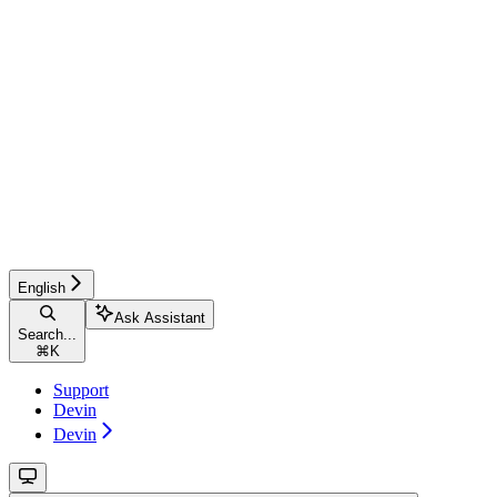
English
Ask Assistant
Search...
⌘
K
Support
Devin
Devin