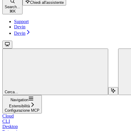
Chiedi all'assistente
Search...
⌘
K
Support
Devin
Devin
Cerca...
Navigation
Estensibilità
Configurazione MCP
Cloud
CLI
Desktop