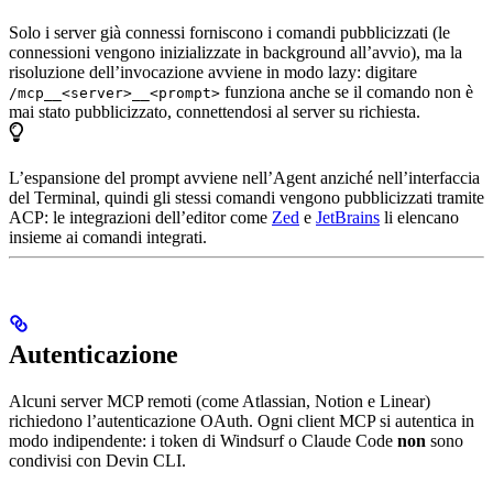
Solo i server già connessi forniscono i comandi pubblicizzati (le
connessioni vengono inizializzate in background all’avvio), ma la
risoluzione dell’invocazione avviene in modo lazy: digitare
funziona anche se il comando non è
/mcp__<server>__<prompt>
mai stato pubblicizzato, connettendosi al server su richiesta.
L’espansione del prompt avviene nell’Agent anziché nell’interfaccia
del Terminal, quindi gli stessi comandi vengono pubblicizzati tramite
ACP: le integrazioni dell’editor come
Zed
e
JetBrains
li elencano
insieme ai comandi integrati.
Autenticazione
Alcuni server MCP remoti (come Atlassian, Notion e Linear)
richiedono l’autenticazione OAuth. Ogni client MCP si autentica in
modo indipendente: i token di Windsurf o Claude Code
non
sono
condivisi con Devin CLI.