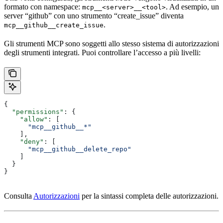
formato con namespace:
. Ad esempio, un
mcp__<server>__<tool>
server “github” con uno strumento “create_issue” diventa
.
mcp__github__create_issue
Gli strumenti MCP sono soggetti allo stesso sistema di autorizzazioni
degli strumenti integrati. Puoi controllare l’accesso a più livelli:
{
  "permissions"
: {
    "allow"
: [
      "mcp__github__*"
    ],
    "deny"
: [
      "mcp__github__delete_repo"
    ]
  }
}
Consulta
Autorizzazioni
per la sintassi completa delle autorizzazioni.