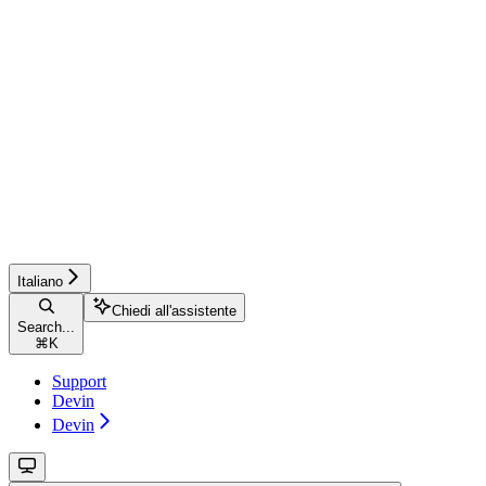
Italiano
Chiedi all'assistente
Search...
⌘
K
Support
Devin
Devin