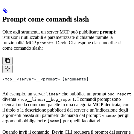
Prompt come comandi slash
Oltre agli strumenti, un server MCP può pubblicare
prompt
:
istruzioni riutilizzabili e parametrizzate dichiarate tramite la
funzionalità MCP
. Devin CLI espone ciascuno di essi
prompts
come comando slash:
/mcp__<server>__<prompt> [arguments]
Ad esempio, un server
che pubblica un prompt
linear
bug_report
diventa
. I comandi prompt sono
/mcp__linear__bug_report
elencati nella command palette in una categoria
MCP
dedicata, con
il titolo o la descrizione pubblicati dal server e un’indicazione degli
argomenti basata sui parametri dichiarati dal prompt:
per gli
<name>
argomenti obbligatori e
per quelli facoltativi.
[name]
Quando invii il comando, Devin CLI recupera il prompt dal server e