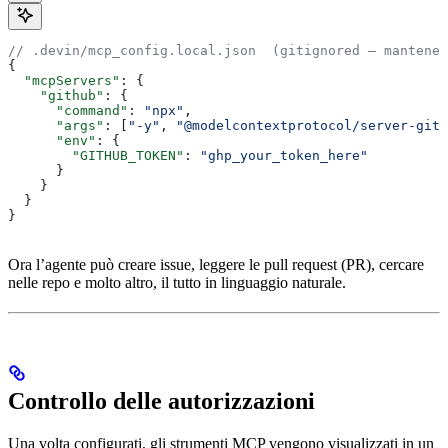
// .devin/mcp_config.local.json  (gitignored — mantener
{
  "mcpServers"
: {
    "github"
: {
      "command"
: 
"npx"
,
      "args"
: [
"-y"
, 
"@modelcontextprotocol/server-gith
      "env"
: {
        "GITHUB_TOKEN"
: 
"ghp_your_token_here"
      }
    }
  }
}
Ora l’agente può creare issue, leggere le pull request (PR), cercare
nelle repo e molto altro, il tutto in linguaggio naturale.
Controllo delle autorizzazioni
Una volta configurati, gli strumenti MCP vengono visualizzati in un