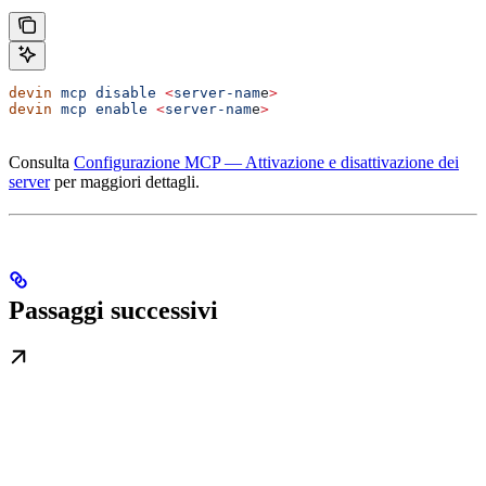
devin
 mcp
 disable
 <
server-nam
e
>
devin
 mcp
 enable
 <
server-nam
e
>
Consulta
Configurazione MCP — Attivazione e disattivazione dei
server
per maggiori dettagli.
Passaggi successivi