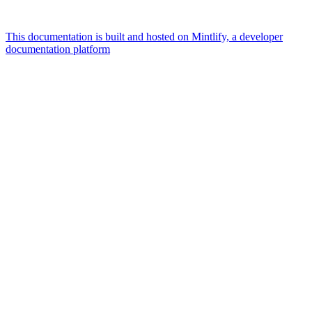
This documentation is built and hosted on Mintlify, a developer
documentation platform
Assistant
Responses
are
generated
using
AI
and
may
contain
mistakes.