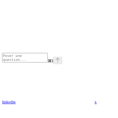
⌘
I
linkedin
x