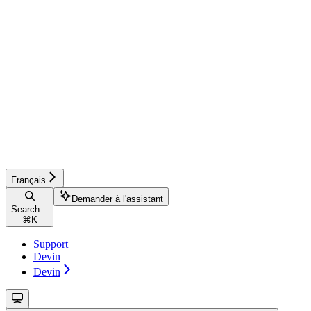
Français
Demander à l'assistant
Search...
⌘
K
Support
Devin
Devin