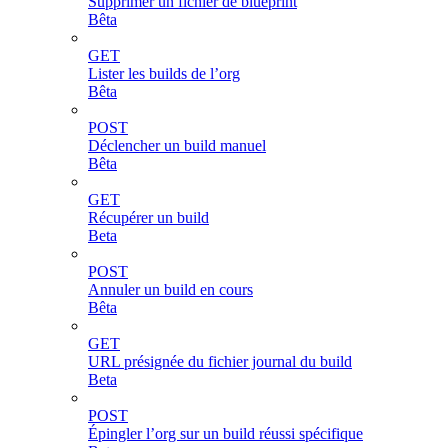
Supprimer un fichier de blueprint
Bêta
GET
Lister les builds de l’org
Bêta
POST
Déclencher un build manuel
Bêta
GET
Récupérer un build
Beta
POST
Annuler un build en cours
Bêta
GET
URL présignée du fichier journal du build
Beta
POST
Épingler l’org sur un build réussi spécifique