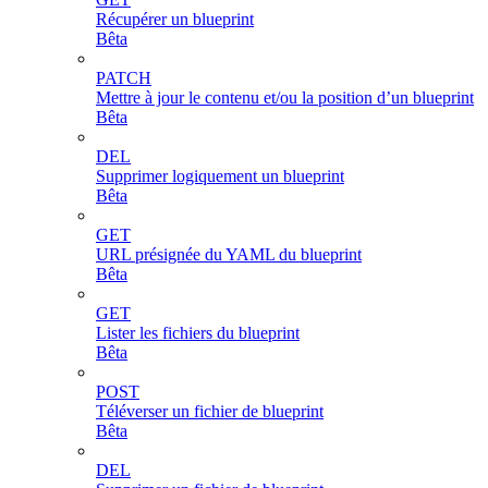
Récupérer un blueprint
Bêta
PATCH
Mettre à jour le contenu et/ou la position d’un blueprint
Bêta
DEL
Supprimer logiquement un blueprint
Bêta
GET
URL présignée du YAML du blueprint
Bêta
GET
Lister les fichiers du blueprint
Bêta
POST
Téléverser un fichier de blueprint
Bêta
DEL