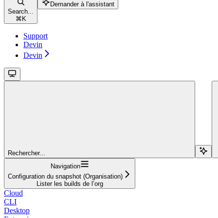
Demander à l'assistant
Search...
⌘
K
Support
Devin
Devin
Rechercher...
Navigation
Configuration du snapshot (Organisation)
Lister les builds de l’org
Cloud
CLI
Desktop