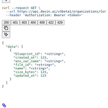
curl
 --request
 GET
 \
  --url
 https://api.devin.ai/v3beta1/organizations/{org
  --header
 'Authorization: Bearer <token>'
200
401
403
404
409
422
429
{
  "data"
: [
    {
      "blueprint_id"
: 
"<string>"
,
      "created_at"
: 
123
,
      "env_var_name"
: 
"<string>"
,
      "file_id"
: 
"<string>"
,
      "name"
: 
"<string>"
,
      "size_bytes"
: 
123
,
      "updated_at"
: 
123
    }
  ]
}