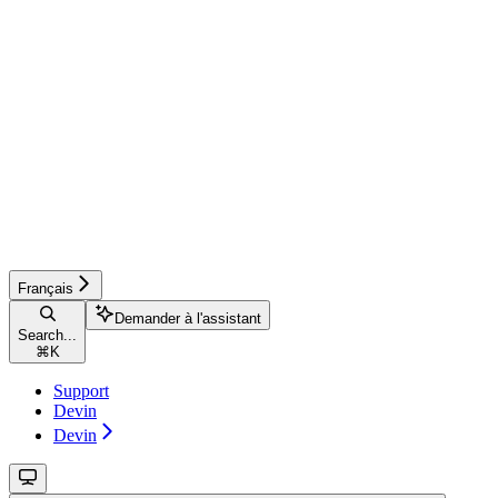
Français
Demander à l'assistant
Search...
⌘
K
Support
Devin
Devin