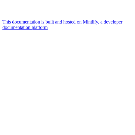
This documentation is built and hosted on Mintlify, a developer
documentation platform
Assistant
Responses
are
generated
using
AI
and
may
contain
mistakes.