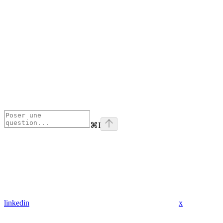
⌘
I
linkedin
x