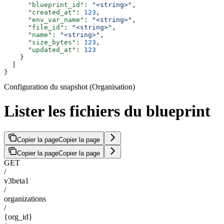
      "blueprint_id"
: 
"<string>"
,
      "created_at"
: 
123
,
      "env_var_name"
: 
"<string>"
,
      "file_id"
: 
"<string>"
,
      "name"
: 
"<string>"
,
      "size_bytes"
: 
123
,
      "updated_at"
: 
123
    }
  ]
}
Configuration du snapshot (Organisation)
Lister les fichiers du blueprint
Copier la page
Copier la page
Copier la page
Copier la page
GET
/
v3beta1
/
organizations
/
{org_id}