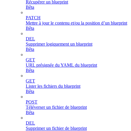
Récupérer un blueprint
Bêta
PATCH
Mettre à jour le contenu et/ou la position d’un blueprint
Bêta
DEL
Supprimer logiquement un blueprint
Bêta
GET
URL présignée du YAML du blueprint
Bêta
GET
Lister les fichiers du blueprint
Bêta
POST
Téléverser un fichier de blueprint
Bêta
DEL
Supprimer un fichier de blueprint