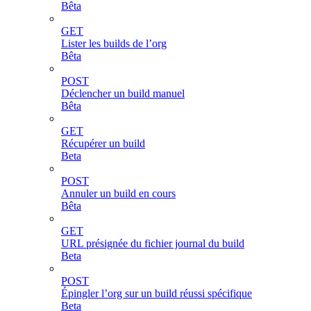
Bêta
GET
Lister les builds de l’org
Bêta
POST
Déclencher un build manuel
Bêta
GET
Récupérer un build
Beta
POST
Annuler un build en cours
Bêta
GET
URL présignée du fichier journal du build
Beta
POST
Épingler l’org sur un build réussi spécifique
Beta