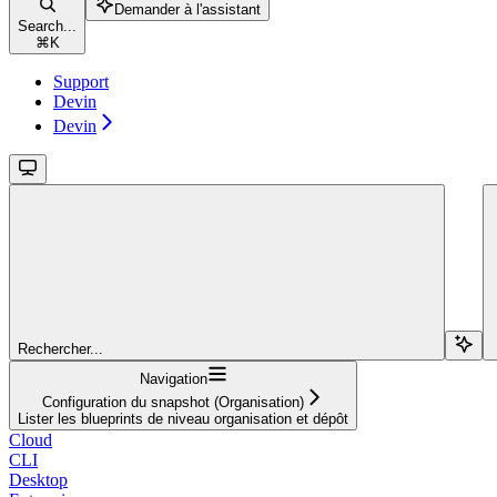
Demander à l'assistant
Search...
⌘
K
Support
Devin
Devin
Rechercher...
Navigation
Configuration du snapshot (Organisation)
Lister les blueprints de niveau organisation et dépôt
Cloud
CLI
Desktop