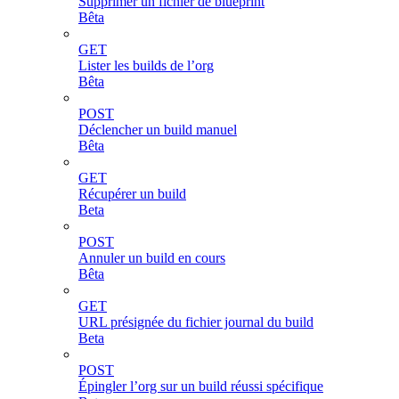
Supprimer un fichier de blueprint
Bêta
GET
Lister les builds de l’org
Bêta
POST
Déclencher un build manuel
Bêta
GET
Récupérer un build
Beta
POST
Annuler un build en cours
Bêta
GET
URL présignée du fichier journal du build
Beta
POST
Épingler l’org sur un build réussi spécifique