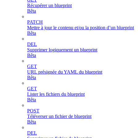
Récupérer un blueprint
Bêta
PATCH
Mettre à jour le contenu et/ou la position d’un blueprint
Bêta
DEL
Supprimer logiquement un blueprint
Bêta
GET
URL présignée du YAML du blueprint
Bêta
GET
Lister les fichiers du blueprint
Bêta
POST
Téléverser un fichier de blueprint
Bêta
DEL