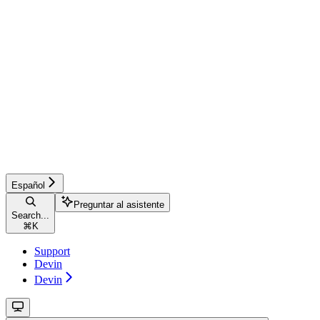
Español
Preguntar al asistente
Search...
⌘
K
Support
Devin
Devin