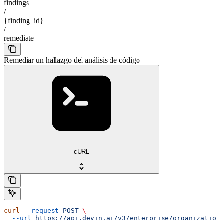
findings
/
{finding_id}
/
remediate
Remediar un hallazgo del análisis de código
cURL
curl
 --request
 POST
 \
  --url
 https://api.devin.ai/v3/enterprise/organization