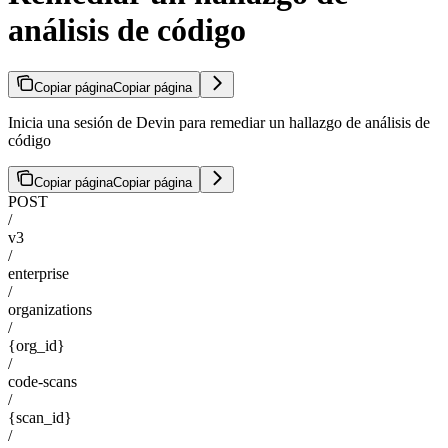
análisis de código
Copiar página
Copiar página
Inicia una sesión de Devin para remediar un hallazgo de análisis de
código
Copiar página
Copiar página
POST
/
v3
/
enterprise
/
organizations
/
{org_id}
/
code-scans
/
{scan_id}
/