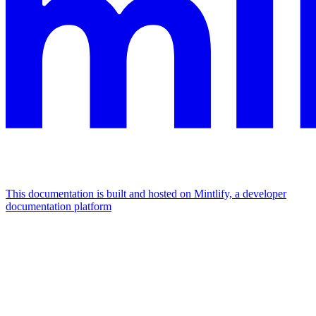
This documentation is built and hosted on Mintlify, a developer
documentation platform
Assistant
Responses
are
generated