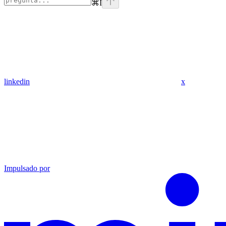
⌘
I
linkedin
x
Impulsado por