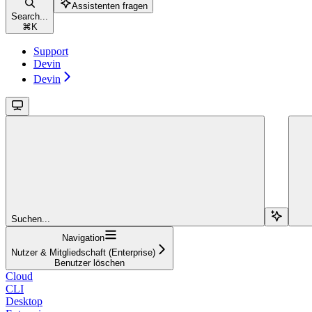
Assistenten fragen
Search...
⌘
K
Support
Devin
Devin
Suchen...
Navigation
Nutzer & Mitgliedschaft (Enterprise)
Benutzer löschen
Cloud
CLI
Desktop