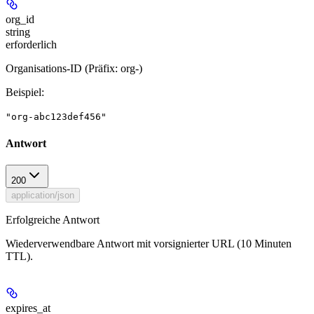
org_id
string
erforderlich
Organisations-ID (Präfix: org-)
Beispiel
:
"org-abc123def456"
Antwort
200
application/json
Erfolgreiche Antwort
Wiederverwendbare Antwort mit vorsignierter URL (10 Minuten
TTL).
expires_at