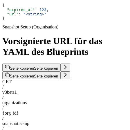
{
  "expires_at"
: 
123
,
  "url"
: 
"<string>"
}
Snapshot Setup (Organisation)
Vorsignierte URL für das
YAML des Blueprints
Seite kopieren
Seite kopieren
Seite kopieren
Seite kopieren
GET
/
v3beta1
/
organizations
/
{org_id}
/
snapshot-setup
/