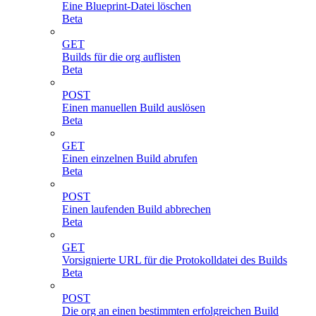
Eine Blueprint-Datei löschen
Beta
GET
Builds für die org auflisten
Beta
POST
Einen manuellen Build auslösen
Beta
GET
Einen einzelnen Build abrufen
Beta
POST
Einen laufenden Build abbrechen
Beta
GET
Vorsignierte URL für die Protokolldatei des Builds
Beta
POST
Die org an einen bestimmten erfolgreichen Build