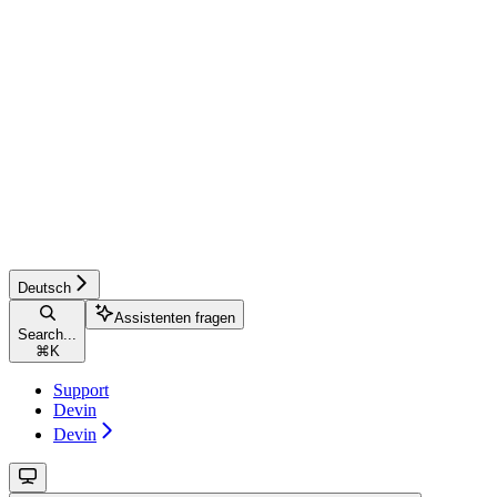
Deutsch
Assistenten fragen
Search...
⌘
K
Support
Devin
Devin