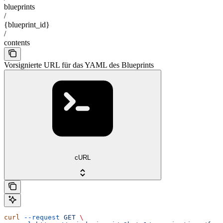
blueprints
/
{blueprint_id}
/
contents
Vorsignierte URL für das YAML des Blueprints
cURL
curl
 --request
 GET
 \