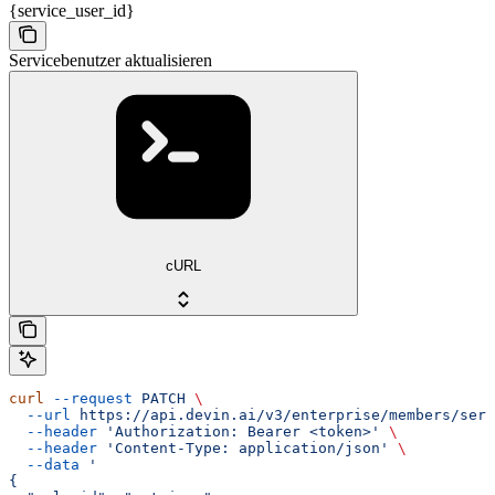
{service_user_id}
Servicebenutzer aktualisieren
cURL
curl
 --request
 PATCH
 \
  --url
 https://api.devin.ai/v3/enterprise/members/serv
  --header
 'Authorization: Bearer <token>'
 \
  --header
 'Content-Type: application/json'
 \
  --data
 '
{