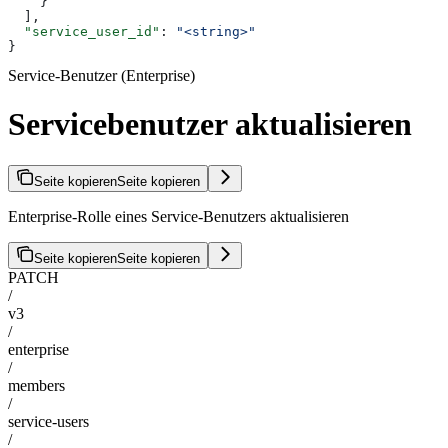
    }
  ],
  "service_user_id"
: 
"<string>"
}
Service-Benutzer (Enterprise)
Servicebenutzer aktualisieren
Seite kopieren
Seite kopieren
Enterprise-Rolle eines Service-Benutzers aktualisieren
Seite kopieren
Seite kopieren
PATCH
/
v3
/
enterprise
/
members
/
service-users
/