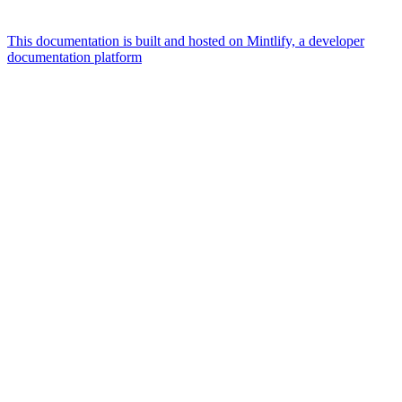
This documentation is built and hosted on Mintlify, a developer
documentation platform
Assistant
Responses
are
generated
using
AI
and
may
contain
mistakes.