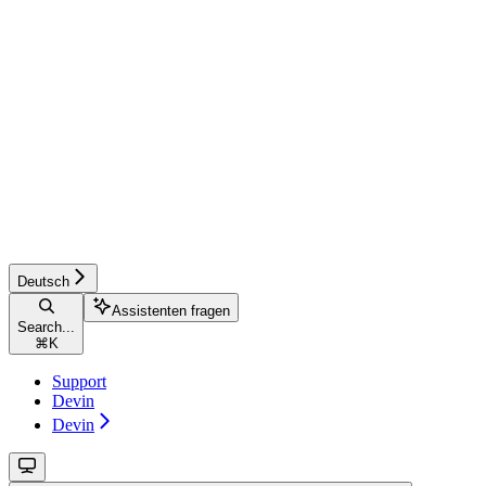
Deutsch
Assistenten fragen
Search...
⌘
K
Support
Devin
Devin