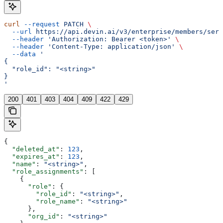
curl
 --request
 PATCH
 \
  --url
 https://api.devin.ai/v3/enterprise/members/serv
  --header
 'Authorization: Bearer <token>'
 \
  --header
 'Content-Type: application/json'
 \
  --data
 '
{
  "role_id": "<string>"
}
'
200
401
403
404
409
422
429
{
  "deleted_at"
: 
123
,
  "expires_at"
: 
123
,
  "name"
: 
"<string>"
,
  "role_assignments"
: [
    {
      "role"
: {
        "role_id"
: 
"<string>"
,
        "role_name"
: 
"<string>"
      },
      "org_id"
: 
"<string>"