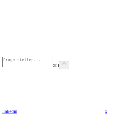
⌘
I
linkedin
x