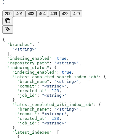
'
200
401
403
404
409
422
429
{
  "branches"
: [
    "<string>"
  ],
  "indexing_enabled"
: 
true
,
  "repository_path"
: 
"<string>"
,
  "indexing_status"
: {
    "indexing_enabled"
: 
true
,
    "latest_completed_search_index_job"
: {
      "branch_name"
: 
"<string>"
,
      "commit"
: 
"<string>"
,
      "created_at"
: 
123
,
      "job_id"
: 
"<string>"
    },
    "latest_completed_wiki_index_job"
: {
      "branch_name"
: 
"<string>"
,
      "commit"
: 
"<string>"
,
      "created_at"
: 
123
,
      "job_id"
: 
"<string>"
    },
    "latest_indexes"
: [
      {