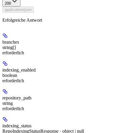
200
application/json
Erfolgreiche Antwort
branches
string[]
erforderlich
indexing_enabled
boolean
erforderlich
repository_path
string
erforderlich
indexing_status
RepoIndexingStatusResponse · object | null