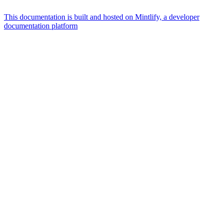
This documentation is built and hosted on Mintlify, a developer
documentation platform
Assistant
Responses
are
generated
using
AI
and
may
contain
mistakes.