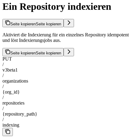
Ein Repository indexieren
Seite kopieren
Seite kopieren
Aktiviert die Indexierung für ein einzelnes Repository idempotent
und löst Indexierungsjobs aus.
Seite kopieren
Seite kopieren
PUT
/
v3beta1
/
organizations
/
{org_id}
/
repositories
/
{repository_path}
/
indexing