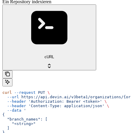
Ein Repository indexieren
cURL
curl
 --request
 PUT
 \
  --url
 https://api.devin.ai/v3beta1/organizations/{org
  --header
 'Authorization: Bearer <token>'
 \
  --header
 'Content-Type: application/json'
 \
  --data
 '
{
  "branch_names": [
    "<string>"
  ]
}