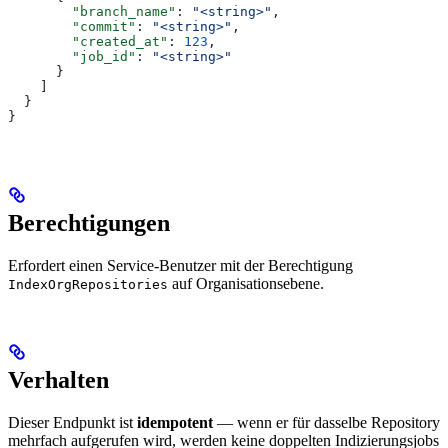
        "branch_name"
: 
"<string>"
,
        "commit"
: 
"<string>"
,
        "created_at"
: 
123
,
        "job_id"
: 
"<string>"
      }
    ]
  }
}
Berechtigungen
Erfordert einen Service-Benutzer mit der Berechtigung
auf Organisationsebene.
IndexOrgRepositories
Verhalten
Dieser Endpunkt ist
idempotent
— wenn er für dasselbe Repository
mehrfach aufgerufen wird, werden keine doppelten Indizierungsjobs