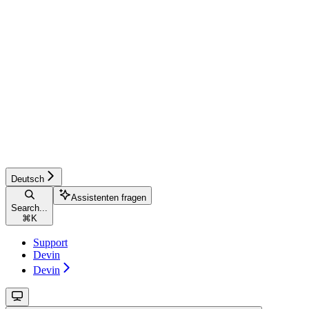
Deutsch
Assistenten fragen
Search...
⌘
K
Support
Devin
Devin