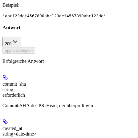
Beispiel
:
"abc123def4567890abc123def4567890abc123de"
Antwort
200
application/json
Erfolgreiche Antwort
commit_sha
string
erforderlich
Commit-SHA des PR-Head, der überprüft wird.
created_at
string<date-time>