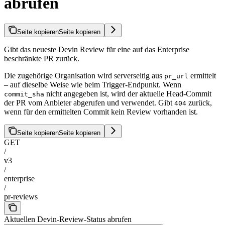
abrufen
Seite kopieren
Seite kopieren
Gibt das neueste Devin Review für eine auf das Enterprise
beschränkte PR zurück.
Die zugehörige Organisation wird serverseitig aus
ermittelt
pr_url
– auf dieselbe Weise wie beim Trigger-Endpunkt. Wenn
nicht angegeben ist, wird der aktuelle Head-Commit
commit_sha
der PR vom Anbieter abgerufen und verwendet. Gibt
zurück,
404
wenn für den ermittelten Commit kein Review vorhanden ist.
Seite kopieren
Seite kopieren
GET
/
v3
/
enterprise
/
pr-reviews
Aktuellen Devin-Review-Status abrufen