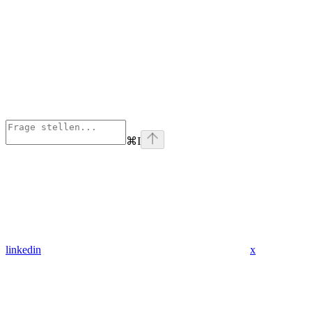
⌘
I
linkedin
x