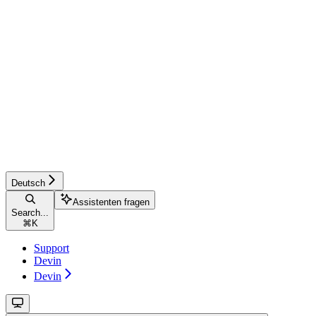
Deutsch
Assistenten fragen
Search...
⌘
K
Support
Devin
Devin