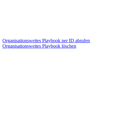
Organisationsweites Playbook per ID abrufen
Organisationsweites Playbook löschen