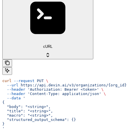
cURL
curl
 --request
 PUT
 \
  --url
 https://api.devin.ai/v3/organizations/{org_id}/
  --header
 'Authorization: Bearer <token>'
 \
  --header
 'Content-Type: application/json'
 \
  --data
 '
{
  "body": "<string>",
  "title": "<string>",
  "macro": "<string>",
  "structured_output_schema": {}
}
'