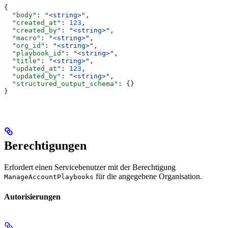
{
  "body"
: 
"<string>"
,
  "created_at"
: 
123
,
  "created_by"
: 
"<string>"
,
  "macro"
: 
"<string>"
,
  "org_id"
: 
"<string>"
,
  "playbook_id"
: 
"<string>"
,
  "title"
: 
"<string>"
,
  "updated_at"
: 
123
,
  "updated_by"
: 
"<string>"
,
  "structured_output_schema"
: {}
}
Berechtigungen
Erfordert einen Servicebenutzer mit der Berechtigung
für die angegebene Organisation.
ManageAccountPlaybooks
Autorisierungen