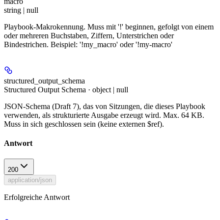
macro
string | null
Playbook-Makrokennung. Muss mit '!' beginnen, gefolgt von einem
oder mehreren Buchstaben, Ziffern, Unterstrichen oder
Bindestrichen. Beispiel: '!my_macro' oder '!my-macro'
structured_output_schema
Structured Output Schema · object | null
JSON-Schema (Draft 7), das von Sitzungen, die dieses Playbook
verwenden, als strukturierte Ausgabe erzeugt wird. Max. 64 KB.
Muss in sich geschlossen sein (keine externen $ref).
Antwort
200
application/json
Erfolgreiche Antwort