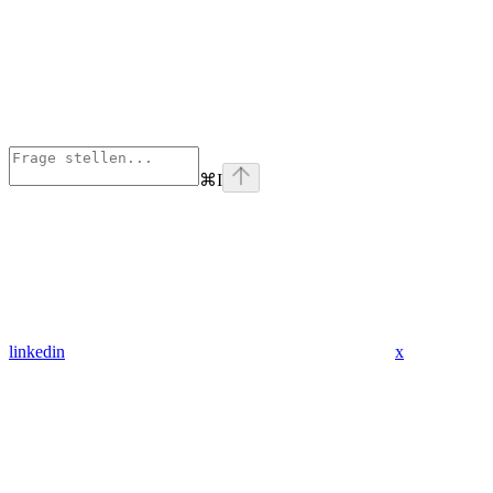
⌘
I
linkedin
x