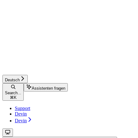
Deutsch
Assistenten fragen
Search...
⌘
K
Support
Devin
Devin