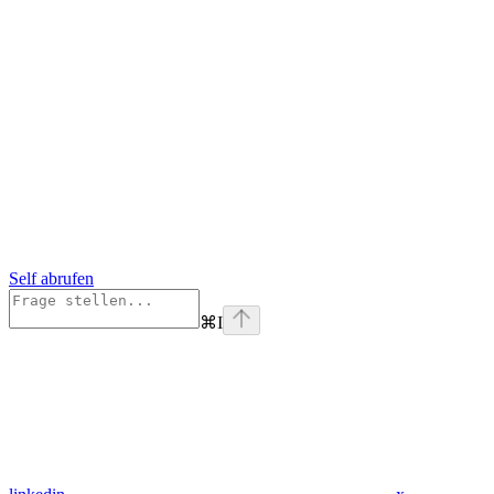
Self abrufen
⌘
I