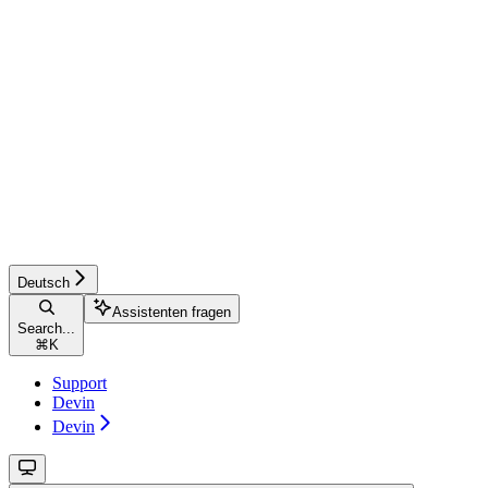
Deutsch
Assistenten fragen
Search...
⌘
K
Support
Devin
Devin