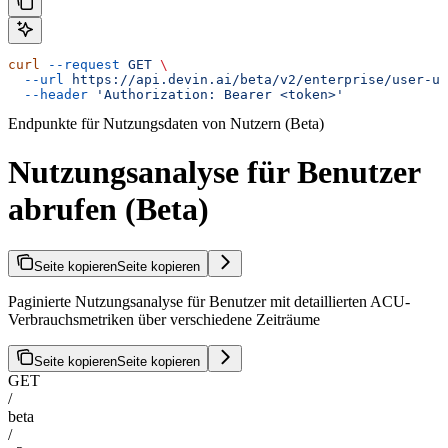
curl
 --request
 GET
 \
  --url
 https://api.devin.ai/beta/v2/enterprise/user-us
  --header
 'Authorization: Bearer <token>'
Endpunkte für Nutzungsdaten von Nutzern (Beta)
Nutzungsanalyse für Benutzer
abrufen (Beta)
Seite kopieren
Seite kopieren
Paginierte Nutzungsanalyse für Benutzer mit detaillierten ACU-
Verbrauchsmetriken über verschiedene Zeiträume
Seite kopieren
Seite kopieren
GET
/
beta
/