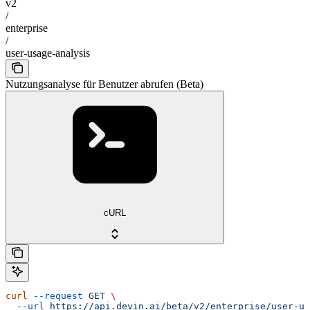
v2
/
enterprise
/
user-usage-analysis
Nutzungsanalyse für Benutzer abrufen (Beta)
cURL
curl
 --request
 GET
 \
  --url
 https://api.devin.ai/beta/v2/enterprise/user-us