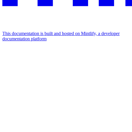
This documentation is built and hosted on Mintlify, a developer
documentation platform
Assistant
Responses
are
generated
using
AI
and
may
contain
mistakes.