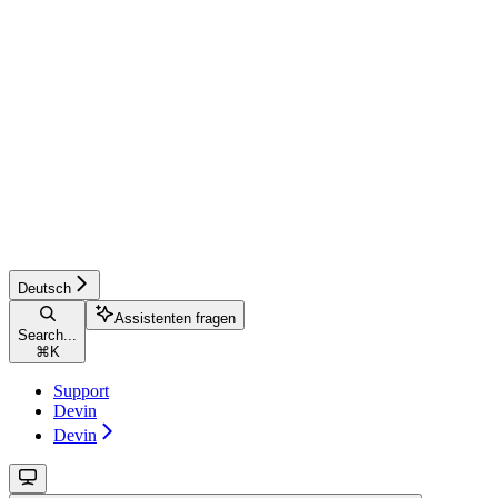
Deutsch
Assistenten fragen
Search...
⌘
K
Support
Devin
Devin