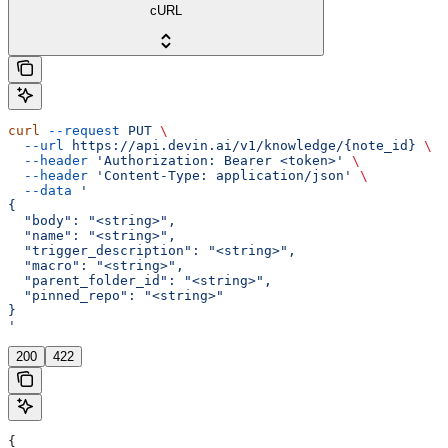
cURL
curl
 --request
 PUT
 \
  --url
 https://api.devin.ai/v1/knowledge/{note_id}
 \
  --header
 'Authorization: Bearer <token>'
 \
  --header
 'Content-Type: application/json'
 \
  --data
 '
{
  "body": "<string>",
  "name": "<string>",
  "trigger_description": "<string>",
  "macro": "<string>",
  "parent_folder_id": "<string>",
  "pinned_repo": "<string>"
}
'
200
422
{