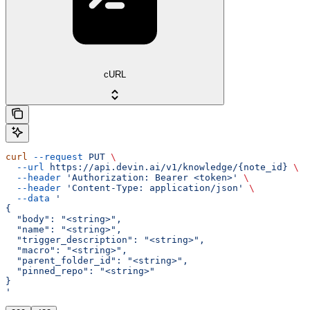
cURL
curl
 --request
 PUT
 \
  --url
 https://api.devin.ai/v1/knowledge/{note_id}
 \
  --header
 'Authorization: Bearer <token>'
 \
  --header
 'Content-Type: application/json'
 \
  --data
 '
{
  "body": "<string>",
  "name": "<string>",
  "trigger_description": "<string>",
  "macro": "<string>",
  "parent_folder_id": "<string>",
  "pinned_repo": "<string>"
}
'