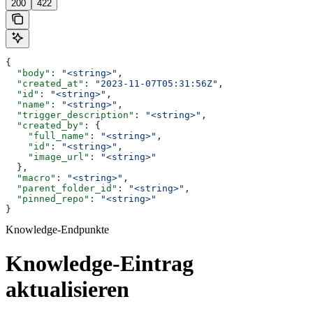
200
422
{
  "body"
: 
"<string>"
,
  "created_at"
: 
"2023-11-07T05:31:56Z"
,
  "id"
: 
"<string>"
,
  "name"
: 
"<string>"
,
  "trigger_description"
: 
"<string>"
,
  "created_by"
: {
    "full_name"
: 
"<string>"
,
    "id"
: 
"<string>"
,
    "image_url"
: 
"<string>"
  },
  "macro"
: 
"<string>"
,
  "parent_folder_id"
: 
"<string>"
,
  "pinned_repo"
: 
"<string>"
}
Knowledge-Endpunkte
Knowledge-Eintrag
aktualisieren