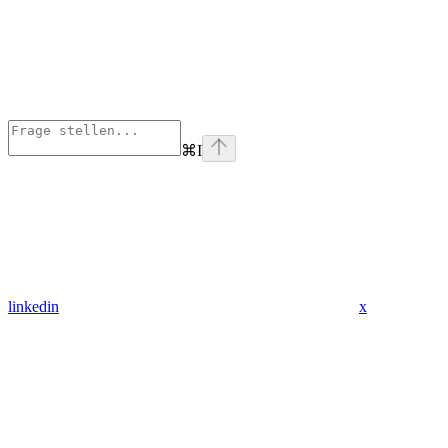
⌘
I
linkedin
x