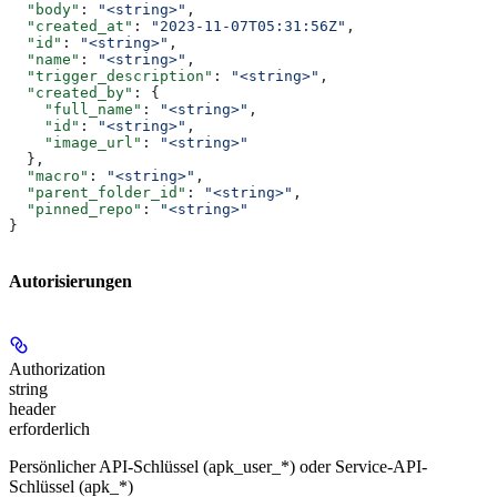
  "body"
: 
"<string>"
,
  "created_at"
: 
"2023-11-07T05:31:56Z"
,
  "id"
: 
"<string>"
,
  "name"
: 
"<string>"
,
  "trigger_description"
: 
"<string>"
,
  "created_by"
: {
    "full_name"
: 
"<string>"
,
    "id"
: 
"<string>"
,
    "image_url"
: 
"<string>"
  },
  "macro"
: 
"<string>"
,
  "parent_folder_id"
: 
"<string>"
,
  "pinned_repo"
: 
"<string>"
}
Autorisierungen
Authorization
string
header
erforderlich
Persönlicher API-Schlüssel (apk_user_*) oder Service-API-
Schlüssel (apk_*)