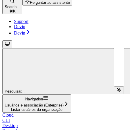
Perguntar ao assistente
Search...
⌘
K
Support
Devin
Devin
Pesquisar...
Navigation
Usuários e associação (Enterprise)
Listar usuários da organização
Cloud
CLI
Desktop