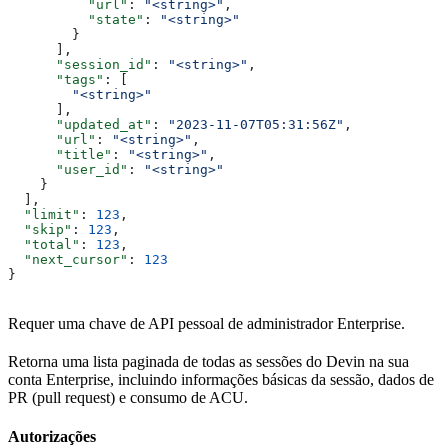
          "url"
: 
"<string>"
,
          "state"
: 
"<string>"
        }
      ],
      "session_id"
: 
"<string>"
,
      "tags"
: [
        "<string>"
      ],
      "updated_at"
: 
"2023-11-07T05:31:56Z"
,
      "url"
: 
"<string>"
,
      "title"
: 
"<string>"
,
      "user_id"
: 
"<string>"
    }
  ],
  "limit"
: 
123
,
  "skip"
: 
123
,
  "total"
: 
123
,
  "next_cursor"
: 
123
}
Requer uma chave de API pessoal de administrador Enterprise.
Retorna uma lista paginada de todas as sessões do Devin na sua
conta Enterprise, incluindo informações básicas da sessão, dados de
PR (pull request) e consumo de ACU.
Autorizações