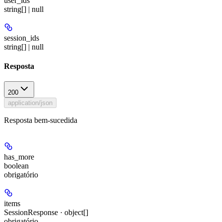
user_ids
string[] | null
session_ids
string[] | null
Resposta
200
application/json
Resposta bem-sucedida
has_more
boolean
obrigatório
items
SessionResponse · object[]
obrigatório