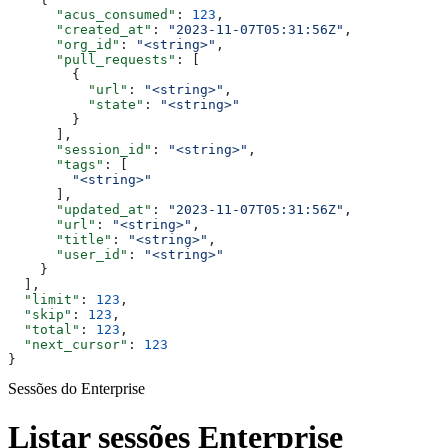
      "acus_consumed"
: 
123
,
      "created_at"
: 
"2023-11-07T05:31:56Z"
,
      "org_id"
: 
"<string>"
,
      "pull_requests"
: [
        {
          "url"
: 
"<string>"
,
          "state"
: 
"<string>"
        }
      ],
      "session_id"
: 
"<string>"
,
      "tags"
: [
        "<string>"
      ],
      "updated_at"
: 
"2023-11-07T05:31:56Z"
,
      "url"
: 
"<string>"
,
      "title"
: 
"<string>"
,
      "user_id"
: 
"<string>"
    }
  ],
  "limit"
: 
123
,
  "skip"
: 
123
,
  "total"
: 
123
,
  "next_cursor"
: 
123
}
Sessões do Enterprise
Listar sessões Enterprise