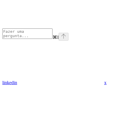
⌘
I
linkedin
x