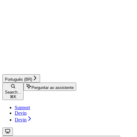
Português (BR)
Perguntar ao assistente
Search...
⌘
K
Support
Devin
Devin