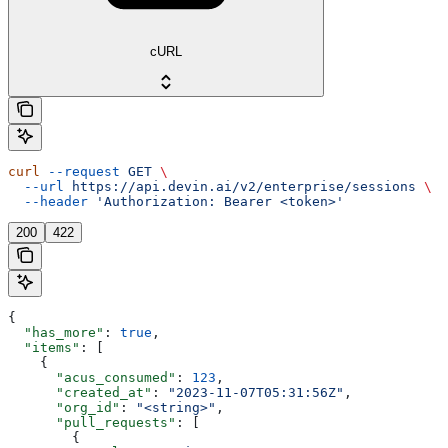
cURL
curl
 --request
 GET
 \
  --url
 https://api.devin.ai/v2/enterprise/sessions
 \
  --header
 'Authorization: Bearer <token>'
200
422
{
  "has_more"
: 
true
,
  "items"
: [
    {
      "acus_consumed"
: 
123
,
      "created_at"
: 
"2023-11-07T05:31:56Z"
,
      "org_id"
: 
"<string>"
,
      "pull_requests"
: [
        {