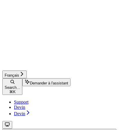
Français
Demander à l'assistant
Search...
⌘
K
Support
Devin
Devin