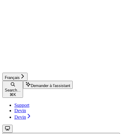
Français
Demander à l'assistant
Search...
⌘
K
Support
Devin
Devin