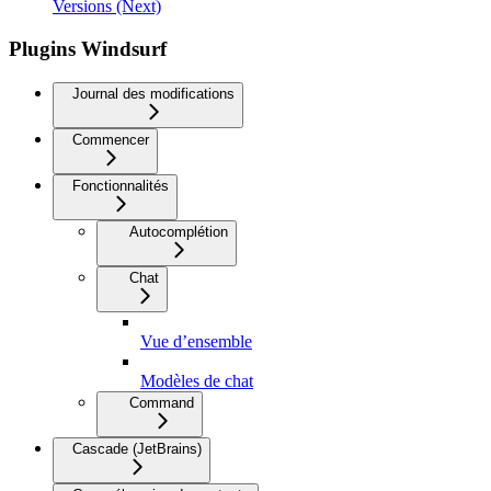
Versions (Next)
Plugins Windsurf
Journal des modifications
Commencer
Fonctionnalités
Autocomplétion
Chat
Vue d’ensemble
Modèles de chat
Command
Cascade (JetBrains)