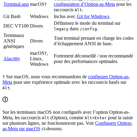
Terminal.app
macOS†
configuration d’Option-as-Meta
pour les
raccourcis
.
Alt
Git Bash
Windows
Inclus avec
Git for Windows
.
Définissez le mode du terminal sur
DEC VT100
Divers
dans
.
legacy
/config
Terminaux
Tout terminal prenant en charge les codes
ANSI
Divers
d’échappement ANSI de base.
génériques
macOS†,
Fortement déconseillé / non recommandé
Alacritty
Linux,
pour des performances optimales.
Windows
† Sur macOS, nous vous recommandons de
configurer Option-as-
Meta
pour une expérience optimale avec les raccourcis basés sur
.
Alt
Sur les terminaux macOS non configurés avec l’option Option-as-
Meta, les raccourcis
(Option), comme
pour la saisie
Alt
Alt+Enter
sur plusieurs lignes, ne fonctionneront pas. Voir
Configurer Option-
as-Meta sur macOS
ci-dessous.