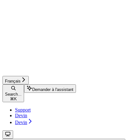
Français
Demander à l'assistant
Search...
⌘
K
Support
Devin
Devin