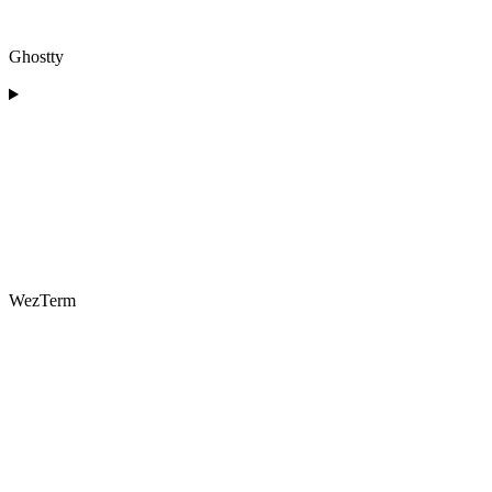
Ghostty
WezTerm