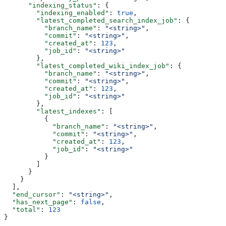
      "indexing_status"
: {
        "indexing_enabled"
: 
true
,
        "latest_completed_search_index_job"
: {
          "branch_name"
: 
"<string>"
,
          "commit"
: 
"<string>"
,
          "created_at"
: 
123
,
          "job_id"
: 
"<string>"
        },
        "latest_completed_wiki_index_job"
: {
          "branch_name"
: 
"<string>"
,
          "commit"
: 
"<string>"
,
          "created_at"
: 
123
,
          "job_id"
: 
"<string>"
        },
        "latest_indexes"
: [
          {
            "branch_name"
: 
"<string>"
,
            "commit"
: 
"<string>"
,
            "created_at"
: 
123
,
            "job_id"
: 
"<string>"
          }
        ]
      }
    }
  ],
  "end_cursor"
: 
"<string>"
,
  "has_next_page"
: 
false
,
  "total"
: 
123
}