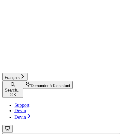
Français
Demander à l'assistant
Search...
⌘
K
Support
Devin
Devin