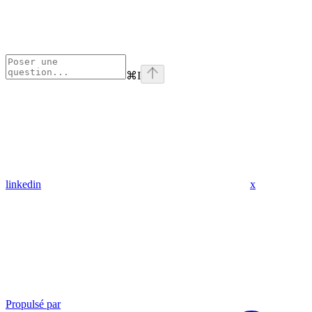
⌘
I
linkedin
x
Propulsé par