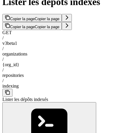
Lister les dépôts indexés
Copier la page
Copier la page
Copier la page
Copier la page
GET
/
v3beta1
/
organizations
/
{org_id}
/
repositories
/
indexing
Lister les dépôts indexés