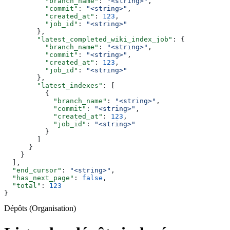
          "branch_name"
: 
"<string>"
,
          "commit"
: 
"<string>"
,
          "created_at"
: 
123
,
          "job_id"
: 
"<string>"
        },
        "latest_completed_wiki_index_job"
: {
          "branch_name"
: 
"<string>"
,
          "commit"
: 
"<string>"
,
          "created_at"
: 
123
,
          "job_id"
: 
"<string>"
        },
        "latest_indexes"
: [
          {
            "branch_name"
: 
"<string>"
,
            "commit"
: 
"<string>"
,
            "created_at"
: 
123
,
            "job_id"
: 
"<string>"
          }
        ]
      }
    }
  ],
  "end_cursor"
: 
"<string>"
,
  "has_next_page"
: 
false
,
  "total"
: 
123
}
Dépôts (Organisation)