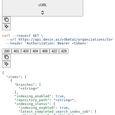
cURL
curl
 --request
 GET
 \
  --url
 https://api.devin.ai/v3beta1/organizations/{org
  --header
 'Authorization: Bearer <token>'
200
401
403
404
409
422
429
{
  "items"
: [
    {
      "branches"
: [
        "<string>"
      ],
      "indexing_enabled"
: 
true
,
      "repository_path"
: 
"<string>"
,
      "indexing_status"
: {
        "indexing_enabled"
: 
true
,
        "latest_completed_search_index_job"
: {