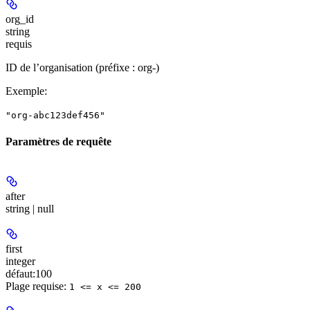
org_id
string
requis
ID de l’organisation (préfixe : org-)
Exemple
:
"org-abc123def456"
Paramètres de requête
after
string | null
first
integer
défaut:
100
Plage requise
:
1 <= x <= 200