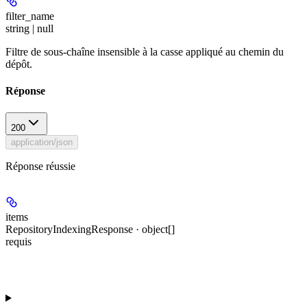
filter_name
string | null
Filtre de sous-chaîne insensible à la casse appliqué au chemin du
dépôt.
Réponse
200
application/json
Réponse réussie
items
RepositoryIndexingResponse · object[]
requis