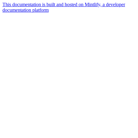
This documentation is built and hosted on Mintlify, a developer
documentation platform
Assistant
Responses
are
generated
using
AI
and
may
contain
mistakes.