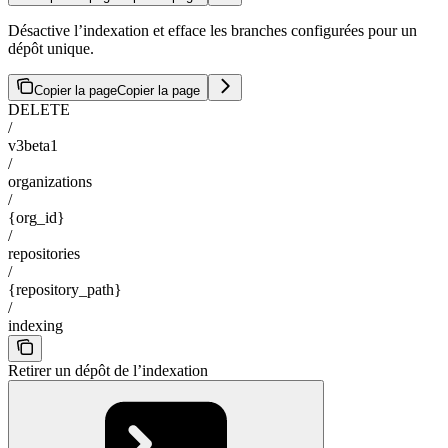
Désactive l’indexation et efface les branches configurées pour un
dépôt unique.
Copier la page
Copier la page
DELETE
/
v3beta1
/
organizations
/
{org_id}
/
repositories
/
{repository_path}
/
indexing
Retirer un dépôt de l’indexation