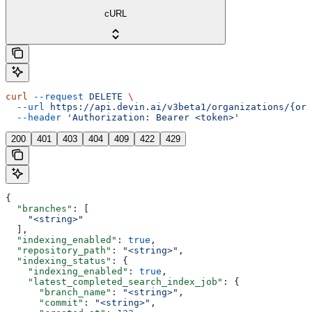
cURL
curl
 --request
 DELETE
 \
  --url
 https://api.devin.ai/v3beta1/organizations/{org
  --header
 'Authorization: Bearer <token>'
200
401
403
404
409
422
429
{
  "branches"
: [
    "<string>"
  ],
  "indexing_enabled"
: 
true
,
  "repository_path"
: 
"<string>"
,
  "indexing_status"
: {
    "indexing_enabled"
: 
true
,
    "latest_completed_search_index_job"
: {
      "branch_name"
: 
"<string>"
,
      "commit"
: 
"<string>"
,