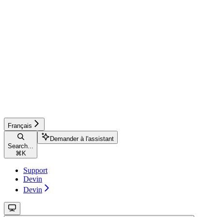
Français
Demander à l'assistant
Search...
⌘
K
Support
Devin
Devin