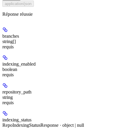
application/json
Réponse réussie
branches
string[]
requis
indexing_enabled
boolean
requis
repository_path
string
requis
indexing_status
RepoIndexingStatusResponse · object | null