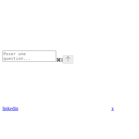
⌘
I
linkedin
x