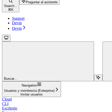
Preguntar al asistente
Search...
⌘
K
Support
Devin
Devin
Buscar...
Navigation
Usuarios y membresía (Enterprise)
Invitar usuarios
Cloud
CLI
Escritorio