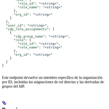
        "role_id"
: 
"<string>"
,
        "role_name"
: 
"<string>"
      },
      "org_id"
: 
"<string>"
    }
  ],
  "user_id"
: 
"<string>"
,
  "idp_role_assignments"
: [
    {
      "idp_group_name"
: 
"<string>"
,
      "role"
: {
        "role_id"
: 
"<string>"
,
        "role_name"
: 
"<string>"
      },
      "org_id"
: 
"<string>"
    }
  ]
}
Este endpoint devuelve un miembro específico de la organización
por ID, incluidas las asignaciones de rol directas y las derivadas de
grupos del IdP.