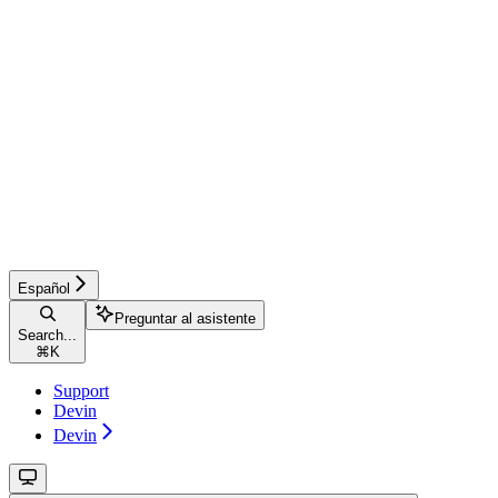
Español
Preguntar al asistente
Search...
⌘
K
Support
Devin
Devin