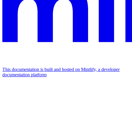
This documentation is built and hosted on Mintlify, a developer
documentation platform
Assistant
Responses
are
generated
using
AI