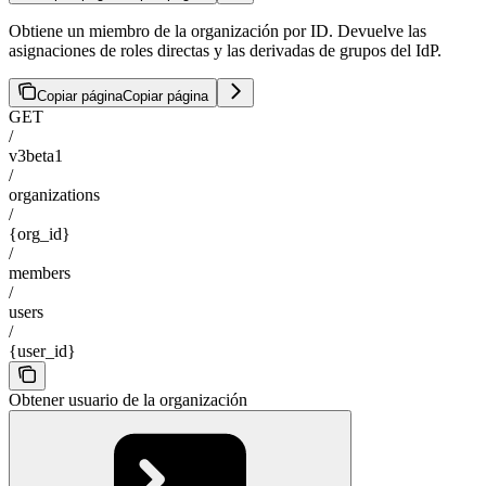
Obtiene un miembro de la organización por ID. Devuelve las
asignaciones de roles directas y las derivadas de grupos del IdP.
Copiar página
Copiar página
GET
/
v3beta1
/
organizations
/
{org_id}
/
members
/
users
/
{user_id}
Obtener usuario de la organización