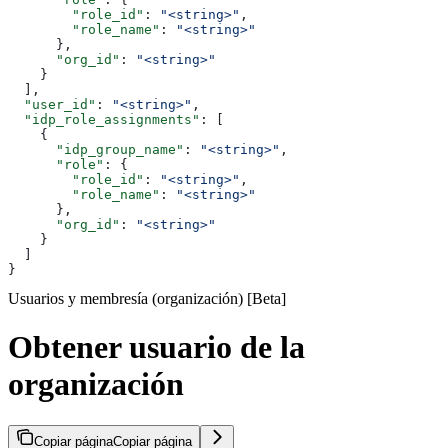
        "role_id"
: 
"<string>"
,
        "role_name"
: 
"<string>"
      },
      "org_id"
: 
"<string>"
    }
  ],
  "user_id"
: 
"<string>"
,
  "idp_role_assignments"
: [
    {
      "idp_group_name"
: 
"<string>"
,
      "role"
: {
        "role_id"
: 
"<string>"
,
        "role_name"
: 
"<string>"
      },
      "org_id"
: 
"<string>"
    }
  ]
}
Usuarios y membresía (organización) [Beta]
Obtener usuario de la
organización
Copiar página
Copiar página