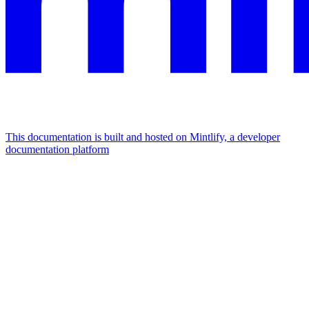
This documentation is built and hosted on Mintlify, a developer
documentation platform
Assistant
Responses
are
generated
using
AI
and
may