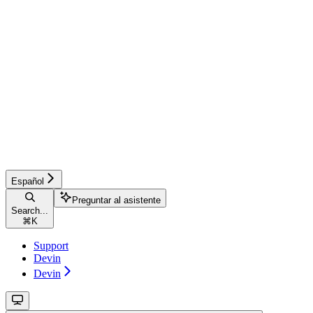
Español
Preguntar al asistente
Search...
⌘
K
Support
Devin
Devin