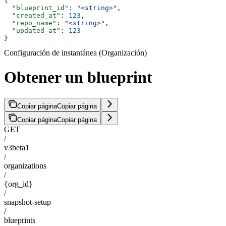
{
  "blueprint_id"
: 
"<string>"
,
  "created_at"
: 
123
,
  "repo_name"
: 
"<string>"
,
  "updated_at"
: 
123
}
Configuración de instantánea (Organización)
Obtener un blueprint
Copiar página
Copiar página
Copiar página
Copiar página
GET
/
v3beta1
/
organizations
/
{org_id}
/
snapshot-setup
/
blueprints