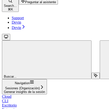
Preguntar al asistente
Search...
⌘
K
Support
Devin
Devin
Buscar...
Navigation
Sesiones (Organización)
Generar insights de la sesión
Cloud
CLI
Escritorio