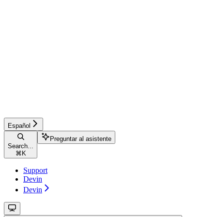
Español
Preguntar al asistente
Search...
⌘
K
Support
Devin
Devin