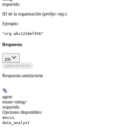
requerido
ID de la organización (prefijo: org-)
Ejemplo
:
"org-abc123def456"
Respuesta
200
application/json
Respuesta satisfactoria
agent
enum<string>
requerido
Opciones disponibles
:
,
devin
data_analyst