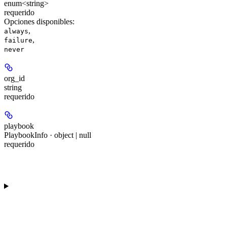
enum<string>
requerido
Opciones disponibles
:
,
always
,
failure
never
org_id
string
requerido
playbook
PlaybookInfo · object | null
requerido