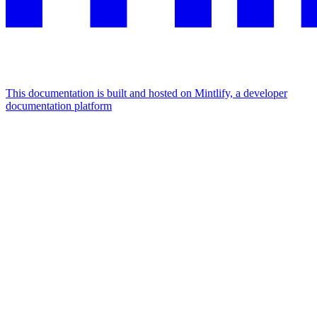
This documentation is built and hosted on Mintlify, a developer
documentation platform
Assistant
Responses
are
generated
using
AI
and
may
contain
mistakes.