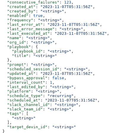
  "consecutive_failures"
: 
123
,
  "created_at"
: 
"2023-11-07T05:31:56Z"
,
  "created_by"
: 
"<string>"
,
  "enabled"
: 
true
,
  "frequency"
: 
"<string>"
,
  "last_error_at"
: 
"2023-11-07T05:31:56Z"
,
  "last_error_message"
: 
"<string>"
,
  "last_executed_at"
: 
"2023-11-07T05:31:56Z"
,
  "name"
: 
"<string>"
,
  "org_id"
: 
"<string>"
,
  "playbook"
: {
    "playbook_id"
: 
"<string>"
,
    "title"
: 
"<string>"
  },
  "prompt"
: 
"<string>"
,
  "scheduled_session_id"
: 
"<string>"
,
  "updated_at"
: 
"2023-11-07T05:31:56Z"
,
  "bypass_approval"
: 
false
,
  "interval_count"
: 
1
,
  "last_edited_by"
: 
"<string>"
,
  "platform"
: 
"<string>"
,
  "schedule_type"
: 
"recurring"
,
  "scheduled_at"
: 
"2023-11-07T05:31:56Z"
,
  "slack_channel_id"
: 
"<string>"
,
  "slack_team_id"
: 
"<string>"
,
  "tags"
: [
    "<string>"
  ],
  "target_devin_id"
: 
"<string>"
}