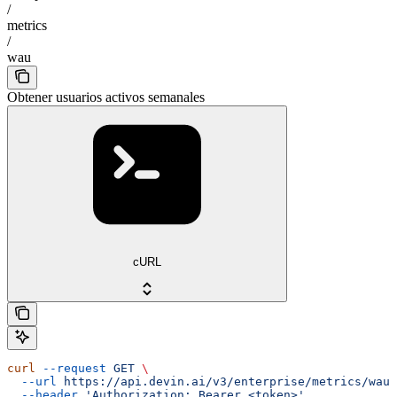
/
metrics
/
wau
Obtener usuarios activos semanales
cURL
curl
 --request
 GET
 \
  --url
 https://api.devin.ai/v3/enterprise/metrics/wau
 
  --header
 'Authorization: Bearer <token>'