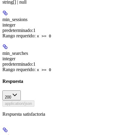
string[] | null
min_sessions
integer
predeterminado:
1
Rango requerido
:
x >= 0
min_searches
integer
predeterminado:
1
Rango requerido
:
x >= 0
Respuesta
200
application/json
Respuesta satisfactoria