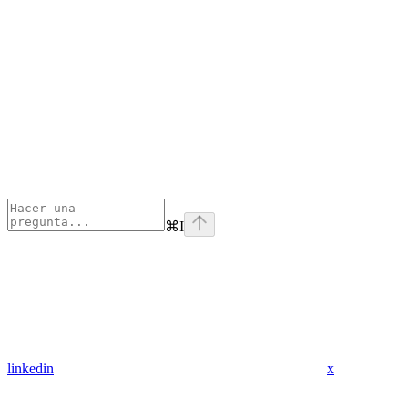
⌘
I
linkedin
x