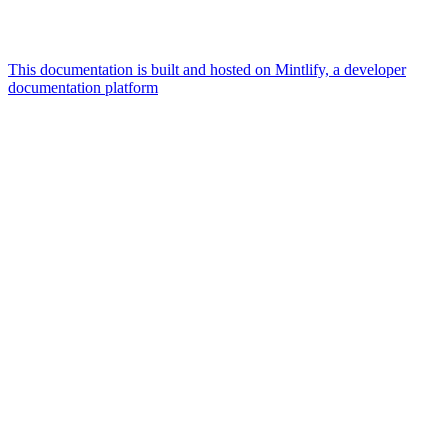
This documentation is built and hosted on Mintlify, a developer
documentation platform
Assistant
Responses
are
generated
using
AI
and
may
contain
mistakes.