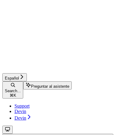
Español
Preguntar al asistente
Search...
⌘
K
Support
Devin
Devin