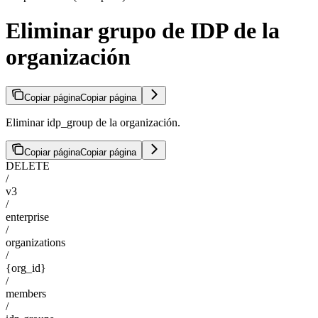
Eliminar grupo de IDP de la
organización
Copiar página
Copiar página
Eliminar idp_group de la organización.
Copiar página
Copiar página
DELETE
/
v3
/
enterprise
/
organizations
/
{org_id}
/
members
/