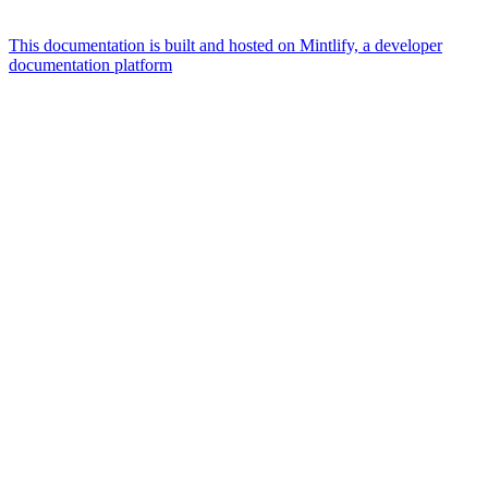
This documentation is built and hosted on Mintlify, a developer
documentation platform
Assistant
Responses
are
generated
using
AI
and
may
contain
mistakes.