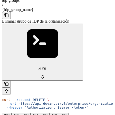
idp-groups
/
{idp_group_name}
Eliminar grupo de IDP de la organización
cURL
curl
 --request
 DELETE
 \
  --url
 https://api.devin.ai/v3/enterprise/organizatio
  --header
 'Authorization: Bearer <token>'