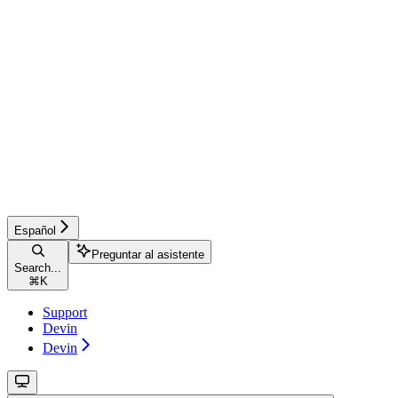
Español
Preguntar al asistente
Search...
⌘
K
Support
Devin
Devin