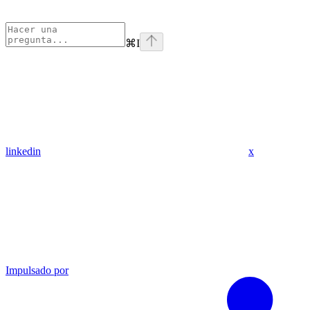
⌘
I
linkedin
x
Impulsado por