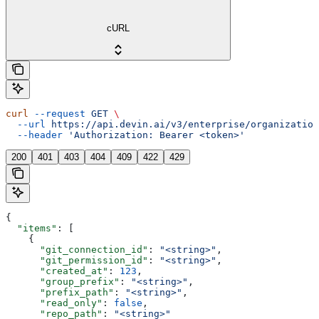
cURL
curl
 --request
 GET
 \
  --url
 https://api.devin.ai/v3/enterprise/organization
  --header
 'Authorization: Bearer <token>'
200
401
403
404
409
422
429
{
  "items"
: [
    {
      "git_connection_id"
: 
"<string>"
,
      "git_permission_id"
: 
"<string>"
,
      "created_at"
: 
123
,
      "group_prefix"
: 
"<string>"
,
      "prefix_path"
: 
"<string>"
,
      "read_only"
: 
false
,
      "repo_path"
: 
"<string>"