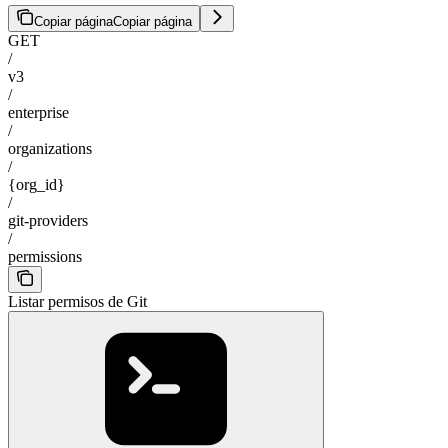
Copiar página
Copiar página
GET
/
v3
/
enterprise
/
organizations
/
{org_id}
/
git-providers
/
permissions
Listar permisos de Git