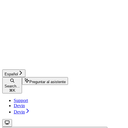
Español
Preguntar al asistente
Search...
⌘
K
Support
Devin
Devin