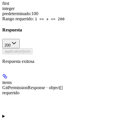
first
integer
predeterminado:
100
Rango requerido
:
1 <= x <= 200
Respuesta
200
application/json
Respuesta exitosa
items
GitPermissionResponse · object[]
requerido