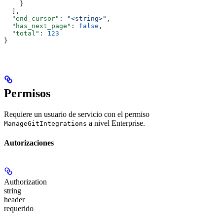
    }
  ],
  "end_cursor"
: 
"<string>"
,
  "has_next_page"
: 
false
,
  "total"
: 
123
}
Permisos
Requiere un usuario de servicio con el permiso
a nivel Enterprise.
ManageGitIntegrations
Autorizaciones
Authorization
string
header
requerido