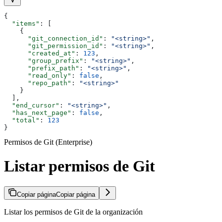
{
  "items"
: [
    {
      "git_connection_id"
: 
"<string>"
,
      "git_permission_id"
: 
"<string>"
,
      "created_at"
: 
123
,
      "group_prefix"
: 
"<string>"
,
      "prefix_path"
: 
"<string>"
,
      "read_only"
: 
false
,
      "repo_path"
: 
"<string>"
    }
  ],
  "end_cursor"
: 
"<string>"
,
  "has_next_page"
: 
false
,
  "total"
: 
123
}
Permisos de Git (Enterprise)
Listar permisos de Git
Copiar página
Copiar página
Listar los permisos de Git de la organización