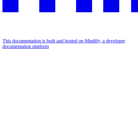
This documentation is built and hosted on Mintlify, a developer
documentation platform
Assistant
Responses
are
generated
using
AI
and
may
contain
mistakes.