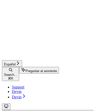
Español
Preguntar al asistente
Search...
⌘
K
Support
Devin
Devin