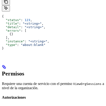
{
  "status"
: 
123
,
  "title"
: 
"<string>"
,
  "detail"
: 
"<string>"
,
  "errors"
: [
    {}
  ],
  "instance"
: 
"<string>"
,
  "type"
: 
"about:blank"
}
Permisos
Requiere una cuenta de servicio con el permiso
a
ViewOrgSessions
nivel de la organización.
Autorizaciones