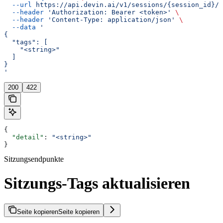
  --url
 https://api.devin.ai/v1/sessions/{session_id}/t
  --header
 'Authorization: Bearer <token>'
 \
  --header
 'Content-Type: application/json'
 \
  --data
 '
{
  "tags": [
    "<string>"
  ]
}
'
200
422
{
  "detail"
: 
"<string>"
}
Sitzungsendpunkte
Sitzungs-Tags aktualisieren
Seite kopieren
Seite kopieren