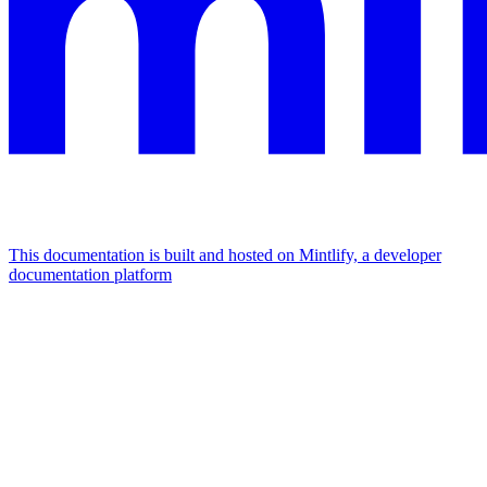
This documentation is built and hosted on Mintlify, a developer
documentation platform
Assistant
Responses
are
generated
using
AI