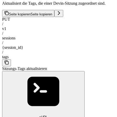
Aktualisiert die Tags, die einer Devin-Sitzung zugeordnet sind.
Seite kopieren
Seite kopieren
PUT
/
v1
/
sessions
/
{session_id}
/
tags
Sitzungs-Tags aktualisieren