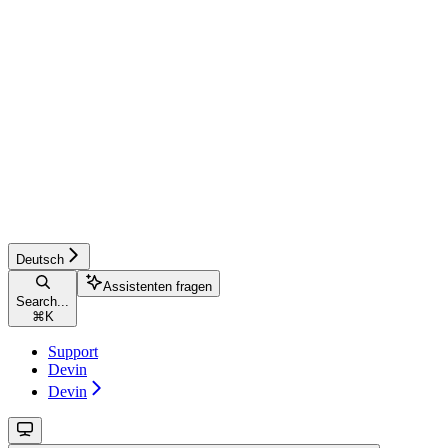
Deutsch
Assistenten fragen
Search...
⌘
K
Support
Devin
Devin