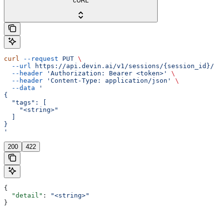
cURL
curl
 --request
 PUT
 \
  --url
 https://api.devin.ai/v1/sessions/{session_id}/t
  --header
 'Authorization: Bearer <token>'
 \
  --header
 'Content-Type: application/json'
 \
  --data
 '
{
  "tags": [
    "<string>"
  ]
}
'
200
422
{
  "detail"
: 
"<string>"
}